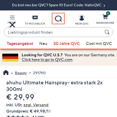
Du bist neu bei QVC? Spare 10 Euro! Code: HalloQVC
Zum
Hauptinhalt
springen
0
MENÜ
WARENKORB
TV-RÜCKBLICK
MEIN QVC
Lieblingsprodukt
finden
Wenn
Tagesangebot
Neu
30 Jahre QVC
Cool mit QVC
Vorschläge
verfügbar
sind,
verwenden
Sie
Beauty
291790
die
ahuhu Ultimate Hairspray- extra stark 2x
Pfeiltasten
300ml
nach
Gelöscht
€ 29,99
oben
und
inkl. USt,
zzgl. Versand
nach
Grundpreis:
€ 49,98/1 l
unten