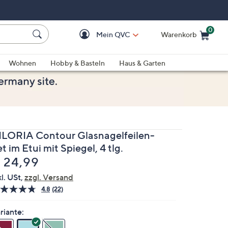
0
Mein QVC
Warenkorb
Einkaufswagen ist le
Wohnen
Hobby & Basteln
Haus & Garten
ILORIA Contour Glasnagelfeilen-
t im Etui mit Spiegel, 4 tlg.
elöscht
 24,99
kl. USt,
zzgl. Versand
4.8
(22)
22
Bewertungen
lesen.
riante:
Link
auf