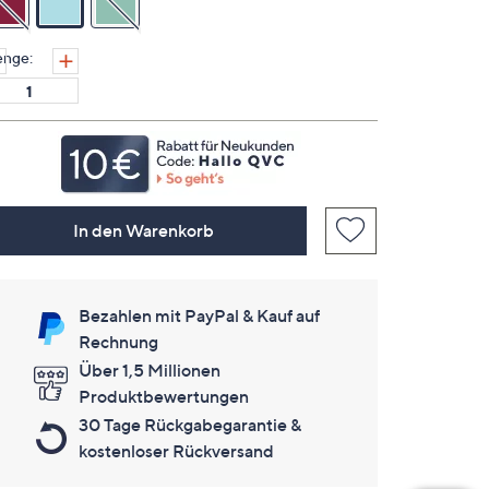
derselben
Seite.
nge:
In den Warenkorb
Bezahlen mit PayPal & Kauf auf
Rechnung
Über 1,5 Millionen
Produktbewertungen
30 Tage Rückgabegarantie &
kostenloser Rückversand