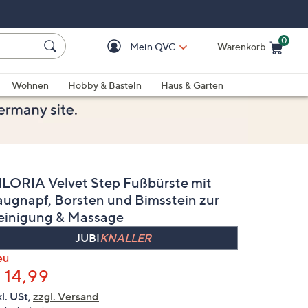
0
Mein QVC
Warenkorb
Einkaufswagen ist le
Wohnen
Hobby & Basteln
Haus & Garten
ILORIA Velvet Step Fußbürste mit
augnapf, Borsten und Bimsstein zur
einigung & Massage
JUBI
KNALLER
eu
elöscht
 14,99
kl. USt,
zzgl. Versand