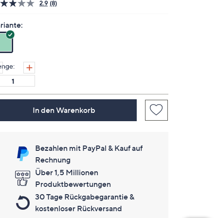
2.9
(8)
8
Bewertungen
lesen.
riante:
Link
auf
derselben
Seite.
nge:
In den Warenkorb
Bezahlen mit PayPal & Kauf auf
Rechnung
Über 1,5 Millionen
Produktbewertungen
30 Tage Rückgabegarantie &
kostenloser Rückversand