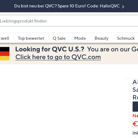
Du bist neu bei QVC? Spare 10 Euro! Code: HalloQVC
eblingsprodukt
nden
enn
rschläge
:well
Top bewertet
Q Sale
Mode
Beauty
Schmuck
rfügbar
nd,
erwenden
e
e
A
eiltasten
ach
S
ben
R
nd
ach
N
nten
G
€
der
in
ischen