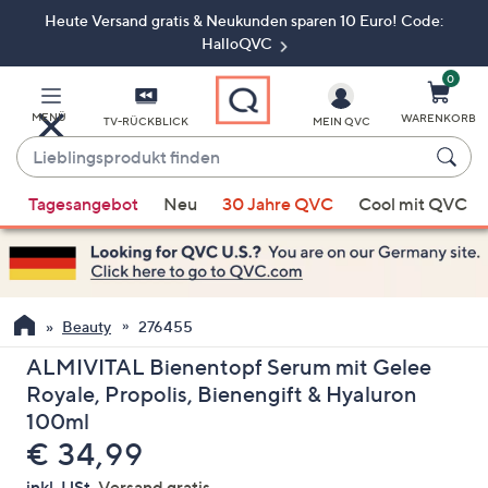
Heute Versand gratis & Neukunden sparen 10 Euro! Code:
Zum
Hauptinhalt
HalloQVC
springen
0
MENÜ
WARENKORB
TV-RÜCKBLICK
MEIN QVC
Lieblingsprodukt
finden
Wenn
Tagesangebot
Neu
30 Jahre QVC
Cool mit QVC
Vorschläge
verfügbar
sind,
verwenden
Sie
Beauty
276455
die
ALMIVITAL Bienentopf Serum mit Gelee
Pfeiltasten
Royale, Propolis, Bienengift & Hyaluron
nach
100ml
oben
Gelöscht
€ 34,99
und
nach
inkl. USt,
Versand gratis