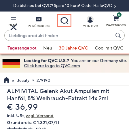
Du bist neu bei QVC? Spare 10 Euro! Code: HalloQVC
Zum
Hauptinhalt
springen
0
MENÜ
WARENKORB
TV-RÜCKBLICK
MEIN QVC
Lieblingsprodukt
finden
Wenn
Tagesangebot
Neu
30 Jahre QVC
Cool mit QVC
Vorschläge
verfügbar
sind,
verwenden
Sie
Beauty
279190
die
ALMIVITAL Gelenk Akut Ampullen mit
Pfeiltasten
Hanföl, 8% Weihrauch-Extrakt 14x 2ml
nach
Gelöscht
€ 36,99
oben
und
inkl. USt,
zzgl. Versand
nach
Grundpreis:
€ 1.321,07/1 l
unten