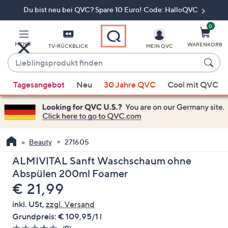
Du bist neu bei QVC? Spare 10 Euro! Code: HalloQVC
Zum
Hauptinhalt
springen
0
MENÜ
WARENKORB
TV-RÜCKBLICK
MEIN QVC
Lieblingsprodukt
finden
Wenn
Tagesangebot
Neu
30 Jahre QVC
Cool mit QVC
Vorschläge
verfügbar
sind,
verwenden
Sie
Beauty
271605
die
ALMIVITAL Sanft Waschschaum ohne
Pfeiltasten
Abspülen 200ml Foamer
nach
Gelöscht
€ 21,99
oben
und
inkl. USt,
zzgl. Versand
nach
Grundpreis:
€ 109,95/1 l
unten