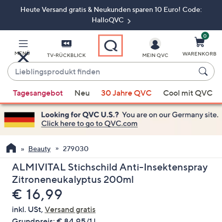
Heute Versand gratis & Neukunden sparen 10 Euro! Code:
Zum
Hauptinhalt
HalloQVC
springen
0
MENÜ
WARENKORB
TV-RÜCKBLICK
MEIN QVC
Lieblingsprodukt
finden
Wenn
Tagesangebot
Neu
30 Jahre QVC
Cool mit QVC
Vorschläge
verfügbar
sind,
verwenden
Sie
Beauty
279030
die
ALMIVITAL Stichschild Anti-Insektenspray
Pfeiltasten
Zitroneneukalyptus 200ml
nach
Gelöscht
€ 16,99
oben
und
inkl. USt,
Versand gratis
nach
Grundpreis:
€ 84,95/1 l