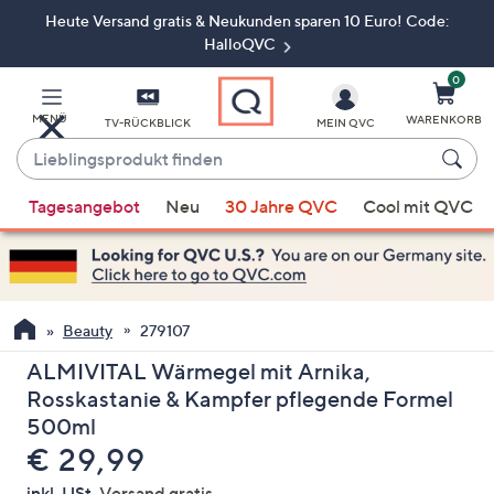
Heute Versand gratis & Neukunden sparen 10 Euro! Code:
Zum
Hauptinhalt
HalloQVC
springen
0
MENÜ
WARENKORB
TV-RÜCKBLICK
MEIN QVC
Lieblingsprodukt
finden
Wenn
Tagesangebot
Neu
30 Jahre QVC
Cool mit QVC
Vorschläge
verfügbar
sind,
verwenden
Sie
Beauty
279107
die
ALMIVITAL Wärmegel mit Arnika,
Pfeiltasten
Rosskastanie & Kampfer pflegende Formel
nach
500ml
oben
Gelöscht
€ 29,99
und
nach
inkl. USt,
Versand gratis