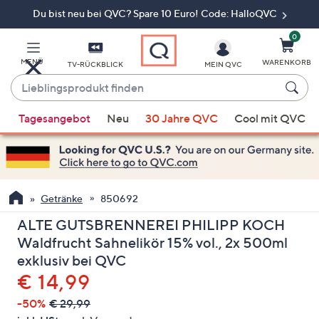
Du bist neu bei QVC? Spare 10 Euro! Code: HalloQVC
Zum
Hauptinhalt
springen
0
MENÜ
WARENKORB
TV-RÜCKBLICK
MEIN QVC
Lieblingsprodukt
finden
Wenn
Tagesangebot
Neu
30 Jahre QVC
Cool mit QVC
Vorschläge
verfügbar
sind,
verwenden
Sie
Getränke
850692
die
ALTE GUTSBRENNEREI PHILIPP KOCH
Pfeiltasten
Waldfrucht Sahnelikör 15% vol., 2x 500ml
nach
exklusiv bei QVC
oben
Gelöscht
€ 14,99
und
nach
-50%
€ 29,99
unten