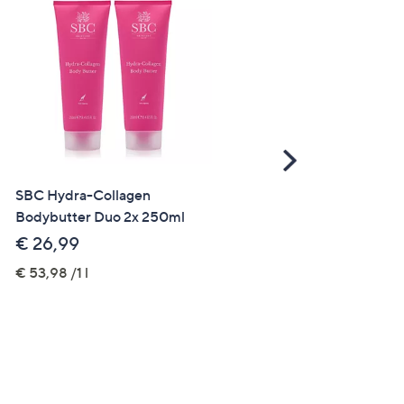
Scroll
Right
SBC Hydra-Collagen
SBC Lotus Flower Intimat
Bodybutter Duo 2x 250ml
Spray Duo 2x 100ml
€ 26,99
€ 23,99
€ 53,98 /1 l
€ 119,95 /1 l