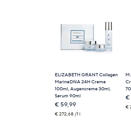
ELIZABETH GRANT Collagen
M.
MarineDNA 24H Creme
Cr
100ml, Augencreme 30ml,
70
Serum 90ml
€
€ 59,99
€ 
€ 272,68 /1 l