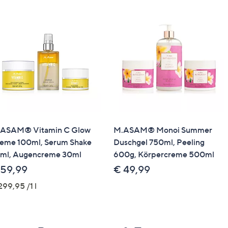
ASAM® Vitamin C Glow
M.ASAM® Monoi Summer
eme 100ml, Serum Shake
Duschgel 750ml, Peeling
ml, Augencreme 30ml
600g, Körpercreme 500ml
 59,99
€ 49,99
299,95 /1 l