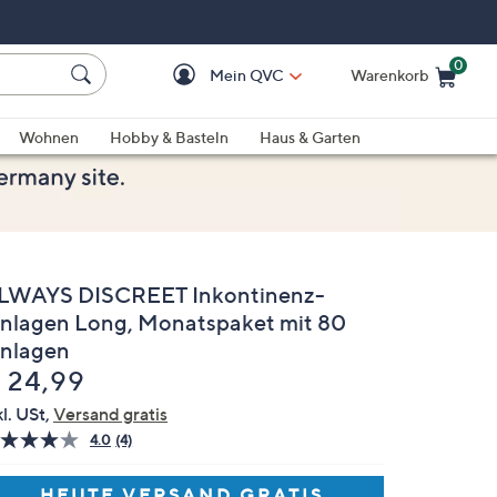
0
Mein QVC
Warenkorb
Einkaufswagen ist le
Wohnen
Hobby & Basteln
Haus & Garten
LWAYS DISCREET Inkontinenz-
inlagen Long, Monatspaket mit 80
inlagen
elöscht
 24,99
kl. USt,
Versand gratis
4.0
(4)
4
Bewertungen
lesen.
HEUTE VERSAND GRATIS