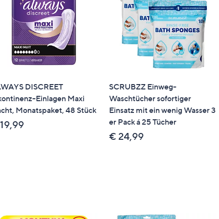
LWAYS DISCREET
SCRUBZZ Einweg-
kontinenz-Einlagen Maxi
Waschtücher sofortiger
cht, Monatspaket, 48 Stück
Einsatz mit ein wenig Wasser 3
er Pack á 25 Tücher
 19,99
€ 24,99