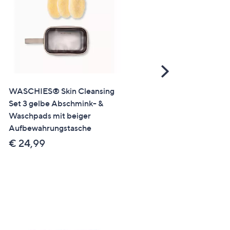
Scroll
Right
WASCHIES® Skin Cleansing
Dr. med. Sebastian Pleuse
Set 3 gelbe Abschmink- &
Vitamin C Natur 3, 30 Kap
Waschpads mit beiger
für 30 Tage
Aufbewahrungstasche
€ 19,99
€ 24,99
€ 1,175,88 /1 kg