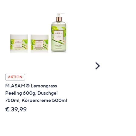
Scroll
Right
M.ASAM® Aqua Intense
AKTION
Hyaluron Cream 200ml,
M.ASAM® Lemongrass
Mimic Booster 50ml Wate
Peeling 600g, Duschgel
Dance Edition
750ml, Körpercreme 500ml
€ 49,99
€ 39,99
€ 199,96 /1 l