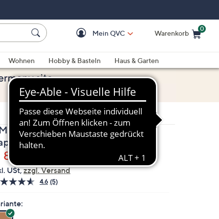
0
Mein QVC
Warenkorb
Einkaufswagen ist le
Wohnen
Hobby & Basteln
Haus & Garten
MINATI® Mantel Reverskragen
apuze Bindeband
elöscht
 89,99
kl. USt,
zzgl. Versand
4.6
(5)
5
Bewertungen
lesen.
riante:
Link
auf