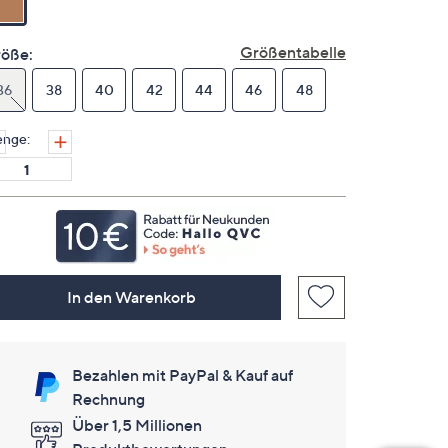
derselben
Seite.
Größentabelle
öße:
36
38
40
42
44
46
48
nge:
In den Warenkorb
Bezahlen mit PayPal & Kauf auf
Rechnung
Über 1,5 Millionen