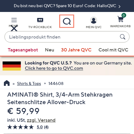
Du bist neu bei QVC? Spare 10 Euro! Code: HalloQVC
Zum
Hauptinhalt
springen
0
MENÜ
WARENKORB
TV-RÜCKBLICK
MEIN QVC
Lieblingsprodukt
finden
Wenn
Tagesangebot
Neu
30 Jahre QVC
Cool mit QVC
Vorschläge
verfügbar
sind,
verwenden
Sie
Shirts & Tops
144608
die
AMINATI® Shirt, 3/4-Arm Stehkragen
Pfeiltasten
Seitenschlitze Allover-Druck
nach
Gelöscht
€ 59,99
oben
und
inkl. USt,
zzgl. Versand
nach
5.0
(4)
4
unten