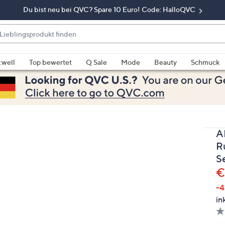
Du bist neu bei QVC? Spare 10 Euro! Code: HalloQVC
eblingsprodukt
nden
enn
rschläge
:well
Top bewertet
Q Sale
Mode
Beauty
Schmuck
rfügbar
nd,
erwenden
e
e
A
eiltasten
ach
R
ben
S
nd
G
€
ach
-
nten
in
der
ischen