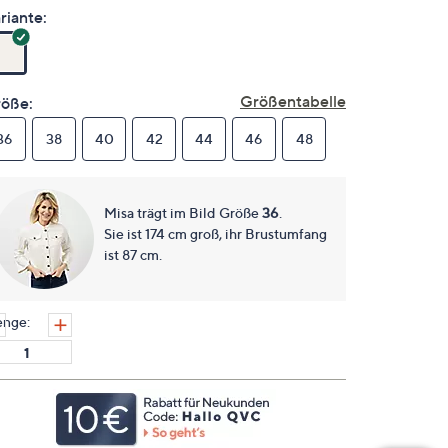
es
riante:
keine
Bewertungen
für
dieses
Produkt..
Größentabelle
öße:
Link
auf
36
38
derselben
40
42
44
46
48
Seite.
Misa trägt im Bild Größe
36
.
Sie ist 174 cm groß, ihr Brustumfang
ist 87 cm.
nge: