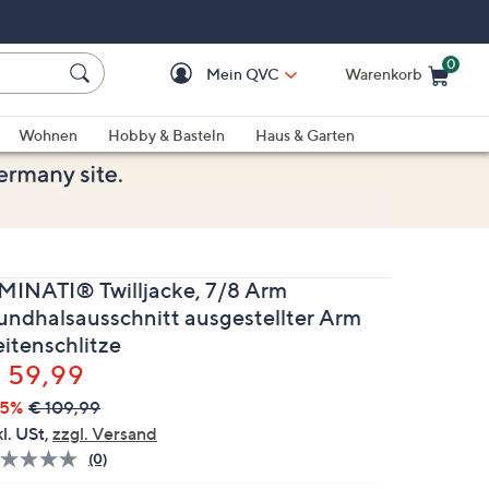
0
Mein QVC
Warenkorb
Einkaufswagen ist le
Wohnen
Hobby & Basteln
Haus & Garten
MINATI® Twilljacke, 7/8 Arm
undhalsausschnitt ausgestellter Arm
eitenschlitze
elöscht
 59,99
45%
€ 109,99
kl. USt,
zzgl. Versand
(0)
Bisher
gibt