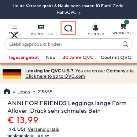
Heute Versand gratis & Neukunden sparen 10 Euro! Code:
Zum
Hauptinhalt
HalloQVC
springen
0
MENÜ
WARENKORB
TV-RÜCKBLICK
MEIN QVC
Lieblingsprodukt
finden
Wenn
Tagesangebot
Neu
30 Jahre QVC
Cool mit QVC
Vorschläge
verfügbar
sind,
verwenden
Sie
Hosen
215655
die
ANNI FOR FRIENDS Leggings lange Form
Pfeiltasten
Allover-Druck sehr schmales Bein
nach
Gelöscht
€ 13,99
oben
und
inkl. USt,
Versand gratis
nach
4.0
(2)