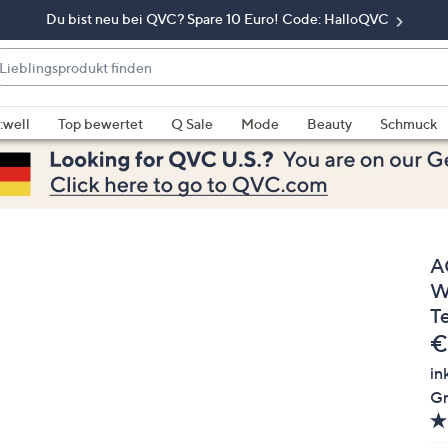
Du bist neu bei QVC? Spare 10 Euro! Code: HalloQVC
eblingsprodukt
nden
enn
rschläge
:well
Top bewertet
Q Sale
Mode
Beauty
Schmuck
rfügbar
nd,
erwenden
e
e
A
eiltasten
ach
W
ben
Te
nd
G
€
ach
in
nten
Gr
der
ischen