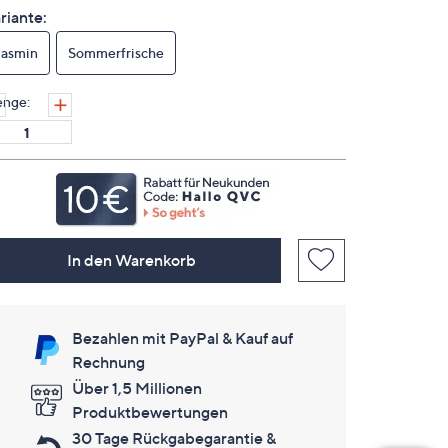
lesen.
riante:
Link
auf
Jasmin
Sommerfrische
derselben
Seite.
nge:
In den Warenkorb
Bezahlen mit PayPal & Kauf auf
Rechnung
Über 1,5 Millionen
Produktbewertungen
30 Tage Rückgabegarantie &