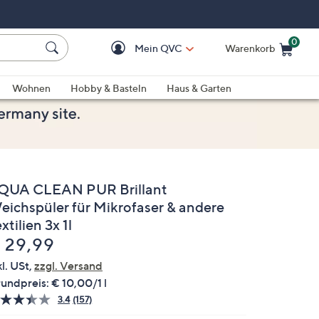
0
Mein QVC
Warenkorb
Einkaufswagen ist le
Wohnen
Hobby & Basteln
Haus & Garten
QUA CLEAN PUR Brillant
eichspüler für Mikrofaser & andere
xtilien 3x 1l
elöscht
 29,99
kl. USt,
zzgl. Versand
undpreis:
€ 10,00/1 l
3.4
(157)
157
Bewertungen