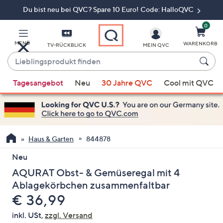
Du bist neu bei QVC? Spare 10 Euro! Code: HalloQVC
Zum
Hauptinhalt
springen
0
MENÜ
WARENKORB
TV-RÜCKBLICK
MEIN QVC
Lieblingsprodukt
finden
Wenn
Tagesangebot
Neu
30 Jahre QVC
Cool mit QVC
Vorschläge
verfügbar
sind,
verwenden
Sie
Haus & Garten
844878
die
Neu
Pfeiltasten
AQURAT Obst- & Gemüseregal mit 4
nach
oben
Ablagekörbchen zusammenfaltbar
und
Gelöscht
€ 36,99
nach
inkl. USt,
zzgl. Versand
unten