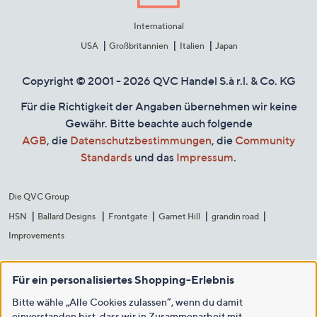
International
USA
Großbritannien
Italien
Japan
Copyright © 2001 - 2026 QVC Handel S.à r.l. & Co. KG
Für die Richtigkeit der Angaben übernehmen wir keine
Gewähr. Bitte beachte auch folgende
AGB
, die
Datenschutzbestimmungen
, die
Community
Standards
und das
Impressum
.
Die QVC Group
HSN
Ballard Designs
Frontgate
Garnet Hill
grandin road
Improvements
Für ein personalisiertes Shopping-Erlebnis
Bitte wähle „Alle Cookies zulassen“, wenn du damit
einverstanden bist, dass wir in Zusammenarbeit mit