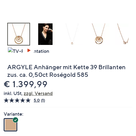
oder
wischen
Sie
auf
Touch-
Geräten
nach
links
bzw.
ARGYLE Anhänger mit Kette 39 Brillanten
rechts,
zus. ca. 0,50ct Roségold 585
um
Gelöscht
€ 1.399,99
diese
anzuzeigen.
inkl. USt,
zzgl. Versand
5.0
(1)
Bewertung
lesen.
Link
Variante:
auf
derselben
Seite.