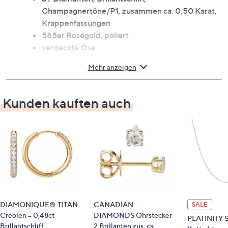
Champagnertöne/P1, zusammen ca. 0,50 Karat,
Krappenfassungen
585er Roségold, poliert
verdeckte Öse
Karabinerverschluss
Mehr anzeigen
Schmuckpass
Maße
Kunden kauften auch
Anhänger: ca. 1,8 cm Durchmesser
Kettenlänge: ca. 50 cm (Zwischenöse bei ca. 47
cm)
DIAMONIQUE® TITAN
CANADIAN
SALE
Creolen = 0,48ct
DIAMONDS Ohrstecker
PLATINITY 
Brillantschliff
2 Brillanten zus. ca.