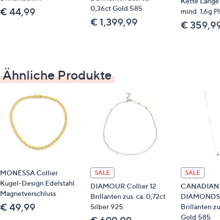
Kette Länge
0,36ct Gold 585
€ 44,99
mind. 1,6g P
€ 1,399,99
€ 359,9
Ähnliche Produkte
MONESSA Collier
SALE
SALE
Kugel-Design Edelstahl
DIAMOUR Collier 12
CANADIAN
Magnetverschluss
Brillanten zus. ca. 0,72ct
DIAMONDS C
€ 49,99
Silber 925
Brillanten zu
Gold 585