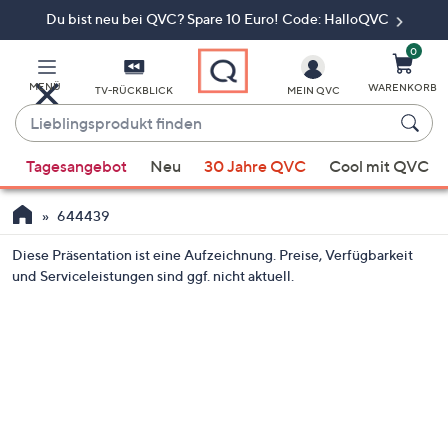
Du bist neu bei QVC? Spare 10 Euro! Code: HalloQVC
Zum
Hauptinhalt
springen
0
MENÜ
WARENKORB
TV-RÜCKBLICK
MEIN QVC
Lieblingsprodukt
finden
Wenn
Tagesangebot
Neu
30 Jahre QVC
Cool mit QVC
Vorschläge
verfügbar
644439
sind,
verwenden
Diese Präsentation ist eine Aufzeichnung. Preise, Verfügbarkeit
Sie
und Serviceleistungen sind ggf. nicht aktuell.
die
Pfeiltasten
nach
oben
und
nach
unten