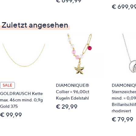
€ 699,99
€ 699,9
Zuletzt angesehen
DIAMONIQUE®
DIAMONIQ
SALE
Collier = 96,00ct
Sternzeiche
GOLDRAUSCH Kette
Kugeln Edelstahl
mind. = 0,09
max. 46cm mind. 0,9g
Brillantschli
€ 29,99
Gold 375
rhodiniert
€ 99,99
€ 79,99