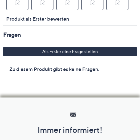
Hilfeseiten,
Service
und
Immer informiert!
Unternehmensinformationen