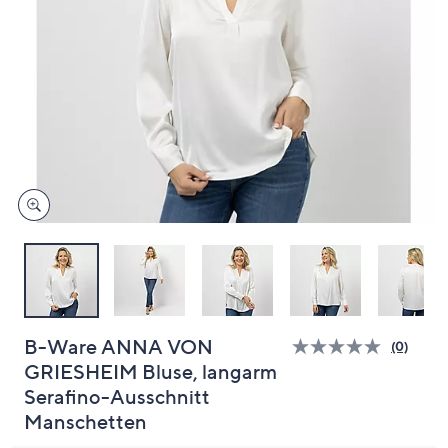
oder
wischen
Sie
auf
Touch-
Geräten
nach
links
bzw.
rechts,
um
diese
anzuzeigen.
B-Ware ANNA VON
(0)
Bisher
GRIESHEIM Bluse, langarm
gibt
es
Serafino-Ausschnitt
keine
Bewert
Manschetten
für