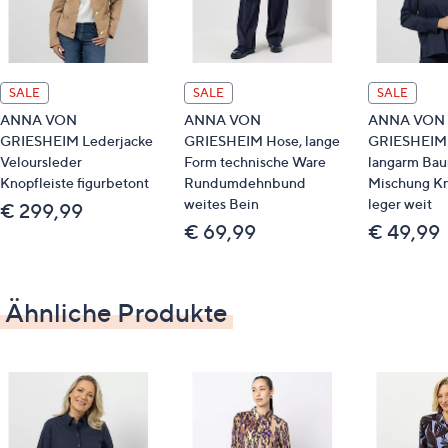
Maße (Größe 38) & Passform
Länge: ca. 68 cm
leger weit
SALE
SALE
SALE
hüftumspielende Länge
ANNA VON
ANNA VON
ANNA VON
GRIESHEIM Lederjacke
GRIESHEIM Hose, lange
GRIESHEIM 
Material
Veloursleder
Form technische Ware
langarm Bau
Knopfleiste figurbetont
Rundumdehnbund
Mischung Kn
96 % Polyester, 4 % Elasthan
weites Bein
leger weit
€ 299,99
€ 69,99
€ 49,99
Pflege
Schonwäsche 30°
Ähnliche Produkte