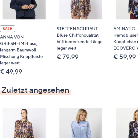
STEFFEN SCHRAUT
AMINATI® J
SALE
Bluse Chiffonqualität
Hemdblusen
ANNA VON
hüftbedeckende Länge
Knopfleiste 
GRIESHEIM Bluse,
leger weit
ECOVERO V
langarm Baumwoll-
€ 79,99
€ 59,99
Mischung Knopfleiste
leger weit
€ 49,99
Zuletzt angesehen