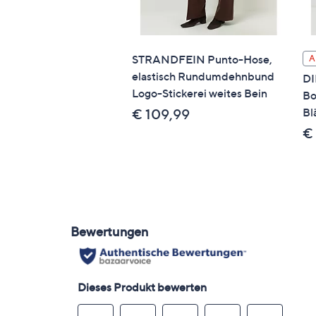
STRANDFEIN Punto-Hose,
A
elastisch Rundumdehnbund
DI
Logo-Stickerei weites Bein
Bo
Bl
€ 109,99
€