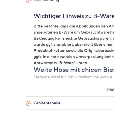
Wichtiger Hinweis zu B-War
Bitte beachte, dass die Abbildungen den Arti
angebotenen B-Ware um Gebrauchtware hand
Bekleidung kann leichte Gebrauchsspuren, W
wurde ggf. anprobiert, aber nicht über ein
Produktetiketten sowie die Originalverpacku
ggfs. in einer neutralen Umverpackung befi
Antworten zu B-Ware“ unten.
Weite Hose mit chicen Bi
Elegante Wahl für Job & Freizeit von AN
Auf einen Blick
Meh
Jersey
Größentabelle
Rundumdehnbund
Biese vorne