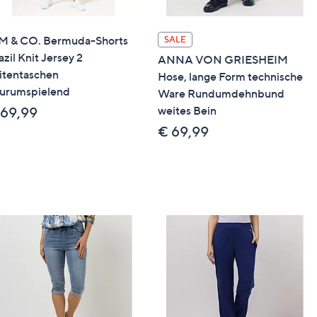
M & CO. Bermuda-Shorts
SALE
azil Knit Jersey 2
ANNA VON GRIESHEIM
itentaschen
Hose, lange Form technische
gurumspielend
Ware Rundumdehnbund
weites Bein
 69,99
€ 69,99