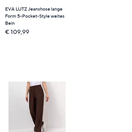
Right
EVA LUTZ Jeanshose lange
SALE
Form 5-Pocket-Style weites
ANNI FOR FRIENDS Hose
Bein
1/1-Länge Strukturstrick
Rundumdehnbund leicht
€ 109,99
ausgestellt
€ 24,99