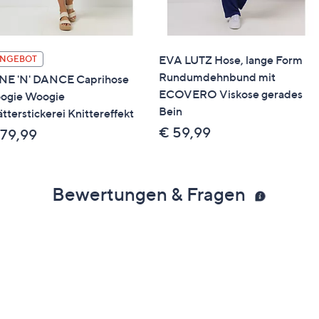
EVA LUTZ Hose, lange Form
NGEBOT
Rundumdehnbund mit
NE 'N' DANCE Caprihose
ECOVERO Viskose gerades
ogie Woogie
Bein
ätterstickerei Knittereffekt
€ 59,99
 79,99
Bewertungen & Fragen