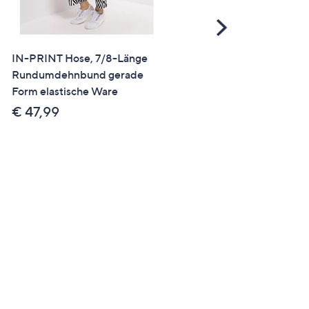
Scroll
Right
IN-PRINT Hose, 7/8-Länge
SALE
Rundumdehnbund gerade
EVA LUTZ Hose, lange Fo
Form elastische Ware
Rundumdehnbund
Eingrifftaschen weites Bei
€ 47,99
€ 39,99