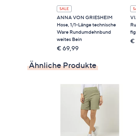
SALE
S
ANNA VON GRIESHEIM
VI
Hose, 1/1-Länge technische
Ru
Ware Rundumdehnbund
fi
weites Bein
€
€ 69,99
Ähnliche Produkte