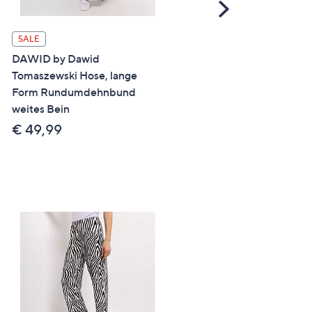
Scroll
Right
SALE
SALE
DAWID by Dawid
ANNA VON GRIESHEIM
Tomaszewski Hose, lange
Hose, lange Form Zierknö
Form Rundumdehnbund
Formbund weites Bein
weites Bein
€ 79,99
€ 49,99