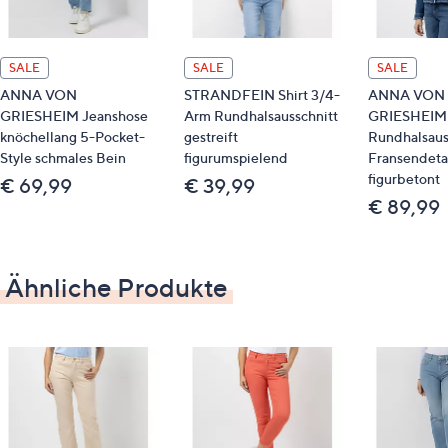
Innenbeinlänge: ca. 61/65 cm
7/8-Länge
SALE
SALE
SALE
schmales Bein
ANNA VON
STRANDFEIN Shirt 3/4-
ANNA VON
wir empfehlen die Kurzgröße bei einer
GRIESHEIM Jeanshose
Arm Rundhalsausschnitt
GRIESHEIM 
Körperhöhe von 157 bis 164 cm
knöchellang 5-Pocket-
gestreift
Rundhalsaus
wir empfehlen die Normalgröße bei einer
Style schmales Bein
figurumspielend
Fransendeta
figurbetont
Körperhöhe von 165 bis 172 cm
€ 69,99
€ 39,99
€ 89,99
Material
78 % Baumwolle, 19 % Polyester, 3 % Elasthan
Ähnliche Produkte
Pflege
Schonwäsche 30°