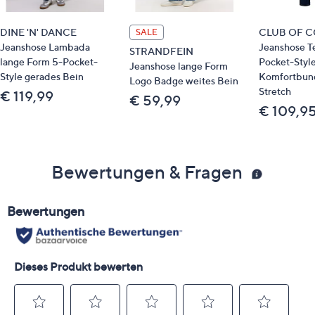
DINE 'N' DANCE
CLUB OF 
SALE
Jeanshose Lambada
Jeanshose T
STRANDFEIN
lange Form 5-Pocket-
Pocket-Styl
Jeanshose lange Form
Style gerades Bein
Komfortbun
Logo Badge weites Bein
Stretch
€ 119,99
€ 59,99
€ 109,9
Bewertungen & Fragen