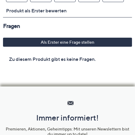
Hilfeseiten,
Service
und
Immer informiert!
Unternehmensinformationen
Premieren, Aktionen, Geheimtipps: Mit unseren Newslettern bist
du immer up to date!