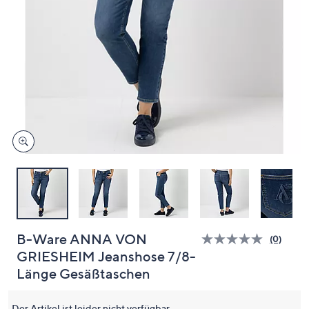
oder
wischen
Sie
auf
Touch-
Geräten
nach
links
bzw.
rechts,
um
diese
anzuzeigen.
B-Ware ANNA VON
(0)
Bisher
GRIESHEIM Jeanshose 7/8-
gibt
es
Länge Gesäßtaschen
keine
Bewert
für
Der Artikel ist leider nicht verfügbar.