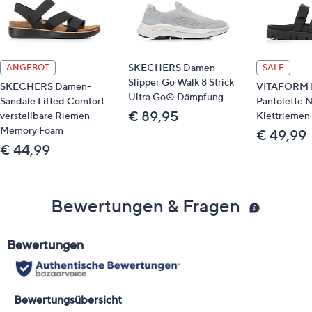
SKECHERS Damen-
ANGEBOT
SALE
Slipper Go Walk 8 Strick
SKECHERS Damen-
VITAFORM 
Ultra Go® Dämpfung
Sandale Lifted Comfort
Pantolette 
€ 89,95
verstellbare Riemen
Klettriemen 
Memory Foam
€ 49,99
€ 44,99
Bewertungen & Fragen