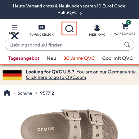
Heute Versand gratis & Neukunden sparen 10 Euro! Code:
Zum
Hauptinhalt
HalloQVC
springen
0
MENÜ
WARENKORB
TV-RÜCKBLICK
MEIN QVC
Lieblingsprodukt
finden
Wenn
Tagesangebot
Neu
30 Jahre QVC
Cool mit QVC
Vorschläge
verfügbar
sind,
verwenden
Sie
Schuhe
957712
die
Pfeiltasten
nach
oben
und
nach