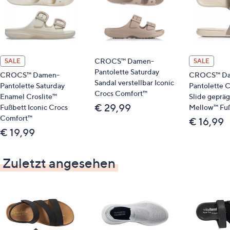
CROCS™ Damen-
SALE
SALE
Pantolette Saturday
CROCS™ Damen-
CROCS™ Da
Sandal verstellbar Iconic
Pantolette Saturday
Pantolette C
Crocs Comfort™
Enamel Croslite™
Slide gepräg
€ 29,99
Fußbett Iconic Crocs
Mellow™ Fu
Comfort™
€ 16,99
€ 19,99
Zuletzt angesehen