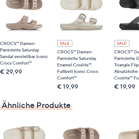
Obermaterial: Sonstiges
Futter/Decksohle: Sonstiges
Laufsohle: Sonstiges
CROCS™ Damen-
SALE
SALE
Pantolette Saturday
CROCS™ Damen-
CROCS™ Da
Sandal verstellbar Iconic
Pantolette Saturday
Pantolette 
Crocs Comfort™
Enamel Croslite™
Triangle Flip
€ 29,99
Fußbett Iconic Crocs
Absatzhöhe
Comfort™
Croslite™ F
€ 19,99
€ 19,99
Ähnliche Produkte