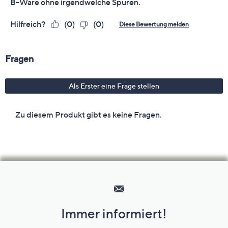
Hilfeseiten,
Service
und
Immer informiert!
Unternehmensinformationen