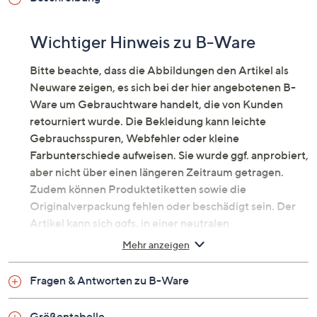
Wichtiger Hinweis zu B-Ware
Bitte beachte, dass die Abbildungen den Artikel als
Neuware zeigen, es sich bei der hier angebotenen B-
Ware um Gebrauchtware handelt, die von Kunden
retourniert wurde. Die Bekleidung kann leichte
Gebrauchsspuren, Webfehler oder kleine
Farbunterschiede aufweisen. Sie wurde ggf. anprobiert,
aber nicht über einen längeren Zeitraum getragen.
Zudem können Produktetiketten sowie die
Originalverpackung fehlen oder beschädigt sein. Der
Artikel kann sich ggfs. in einer neutralen
Umverpackung befinden. Erfahre mehr unter dem
Mehr anzeigen
Punkt „Fragen & Antworten zu B-Ware“ unten.
Vornehme Designerjacke in 2in1-
Fragen & Antworten zu B-Ware
Optik
Größentabelle