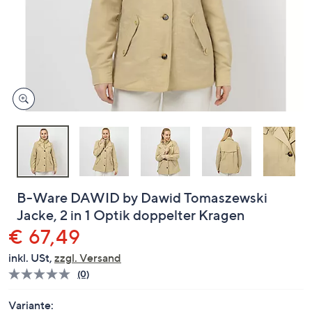
oder
wischen
Sie
auf
Touch-
Geräten
nach
links
bzw.
rechts,
um
diese
B-Ware DAWID by Dawid Tomaszewski
anzuzeigen.
Jacke, 2 in 1 Optik doppelter Kragen
Gelöscht
€ 67,49
inkl. USt,
zzgl. Versand
(0)
Bisher
gibt
es
Variante: