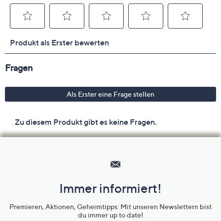
Maße (Größe 38) & Passform
Länge: ca. 70 cm
figurumspielend
hüftumspielende Länge
Material
Oberstoff: 100 % Polyamid
Futter: 100 % Polyester
Pflege
Hilfeseiten,
Service
Schonwäsche 30°
und
Immer informiert!
Unternehmensinformationen
Premieren, Aktionen, Geheimtipps: Mit unseren Newslettern bist
du immer up to date!