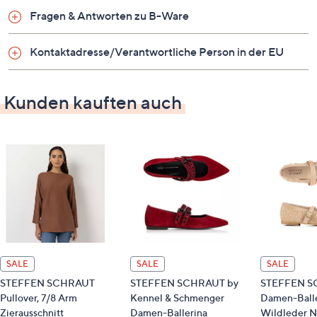
DANCE
Fragen & Antworten zu B-Ware
Auf einen Blick
Kontaktadresse/Verantwortliche Person in der EU
Stehkragen
Langarm
Kunden kauften auch
Knopfleiste
Fransen-Details
2 Brusttaschen
2 Eingrifftaschen
Maße (Größe 38) & Passform
Länge: ca. 58 cm
kurze Form
figurbetont
SALE
SALE
SALE
taillenbedeckende Länge
STEFFEN SCHRAUT
STEFFEN SCHRAUT by
STEFFEN S
Pullover, 7/8 Arm
Kennel & Schmenger
Damen-Balle
Material
Zierausschnitt
Damen-Ballerina
Wildleder N