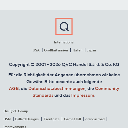
International
USA
Großbritannien
Italien
Japan
Copyright © 2001 - 2026 QVC Handel S.à r.l. & Co. KG
Für die Richtigkeit der Angaben übernehmen wir keine
Gewähr. Bitte beachte auch folgende
AGB
, die
Datenschutzbestimmungen
, die
Community
Standards
und das
Impressum
.
Die QVC Group
HSN
Ballard Designs
Frontgate
Garnet Hill
grandin road
Improvements