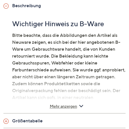
Beschreibung
Wichtiger Hinweis zu B-Ware
Bitte beachte, dass die Abbildungen den Artikel als
Neuware zeigen, es sich bei der hier angebotenen B-
Ware um Gebrauchtware handelt, die von Kunden
retourniert wurde. Die Bekleidung kann leichte
Gebrauchsspuren, Webfehler oder kleine
Farbunterschiede aufweisen. Sie wurde ggf. anprobiert,
aber nicht über einen längeren Zeitraum getragen.
Zudem können Produktetiketten sowie die
Originalverpackung fehlen oder beschädigt sein. Der
Artikel kann sich ggfs. in einer neutralen
Umverpackung befinden. Erfahre mehr unter dem
Mehr anzeigen
Punkt „Fragen & Antworten zu B-Ware“ unten.
Lässige Jeansjacke mit Fransen
Größentabelle
Zeitlose Jacke mit jugendlichem Charme von DINE 'N'