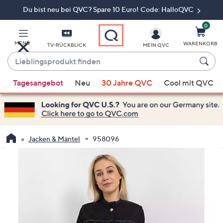
Du bist neu bei QVC? Spare 10 Euro! Code: HalloQVC
Zum
Hauptinhalt
springen
0
MENÜ
WARENKORB
TV-RÜCKBLICK
MEIN QVC
Lieblingsprodukt
finden
Wenn
Tagesangebot
Neu
30 Jahre QVC
Cool mit QVC
Vorschläge
verfügbar
sind,
verwenden
Sie
Jacken & Mäntel
958096
die
Pfeiltasten
nach
oben
und
nach
unten