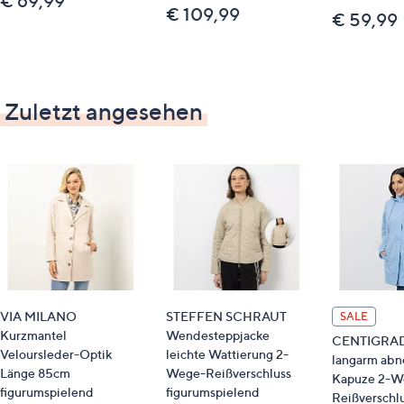
€ 69,99
€ 109,99
€ 59,99
Zuletzt angesehen
VIA MILANO
STEFFEN SCHRAUT
SALE
Kurzmantel
Wendesteppjacke
CENTIGRADE
Veloursleder-Optik
leichte Wattierung 2-
langarm ab
Länge 85cm
Wege-Reißverschluss
Kapuze 2-W
figurumspielend
figurumspielend
Reißverschl