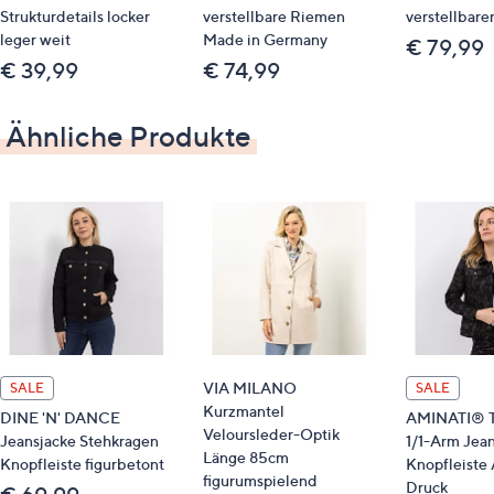
Strukturdetails locker
verstellbare Riemen
verstellbare
56 % Baumwolle, 30 % Viskose, 12 % Polyester, 2
leger weit
Made in Germany
€ 79,99
% Elasthan
€ 39,99
€ 74,99
Pflege
Ähnliche Produkte
Schonwäsche 30°
VIA MILANO
SALE
SALE
Kurzmantel
DINE 'N' DANCE
AMINATI® Tw
Veloursleder-Optik
Jeansjacke Stehkragen
1/1-Arm Jea
Länge 85cm
Knopfleiste figurbetont
Knopfleiste 
figurumspielend
Druck