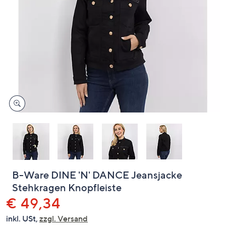
oder
wischen
Sie
auf
Touch-
Geräten
nach
links
bzw.
rechts,
um
diese
anzuzeigen.
B-Ware DINE 'N' DANCE Jeansjacke
Stehkragen Knopfleiste
Gelöscht
€ 49,34
inkl. USt,
zzgl. Versand