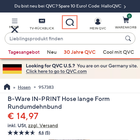
Du bist neu bei QVC? Spare 10 Euro! Code: HalloQVC
Zum
Hauptinhalt
springen
0
MENÜ
WARENKORB
TV-RÜCKBLICK
MEIN QVC
Lieblingsprodukt
finden
Wenn
Tagesangebot
Neu
30 Jahre QVC
Cool mit QVC
Vorschläge
verfügbar
sind,
verwenden
Sie
Hosen
957383
die
B-Ware IN-PRINT Hose lange Form
Pfeiltasten
Rundumdehnbund
nach
Gelöscht
€ 14,97
oben
und
inkl. USt,
zzgl. Versand
nach
4.6
(5)
5
unten