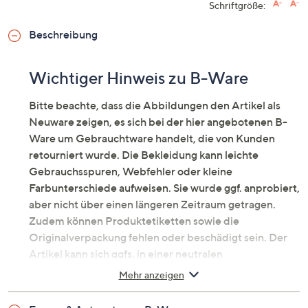
Schriftgröße:
Beschreibung
Wichtiger Hinweis zu B-Ware
Bitte beachte, dass die Abbildungen den Artikel als
Neuware zeigen, es sich bei der hier angebotenen B-
Ware um Gebrauchtware handelt, die von Kunden
retourniert wurde. Die Bekleidung kann leichte
Gebrauchsspuren, Webfehler oder kleine
Farbunterschiede aufweisen. Sie wurde ggf. anprobiert,
aber nicht über einen längeren Zeitraum getragen.
Zudem können Produktetiketten sowie die
Originalverpackung fehlen oder beschädigt sein. Der
Artikel kann sich ggfs. in einer neutralen
Umverpackung befinden. Erfahre mehr unter dem
Mehr anzeigen
Punkt „Fragen & Antworten zu B-Ware“ unten.
Bequeme Hose aus