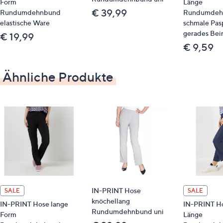
Form
Länge
deiner Lieblingsfarbe auf ein ganz neues Level.
€ 39,99
Rundumdehnbund
Rundumdeh
elastische Ware
schmale Pas
Auf einen Blick
gerades Bei
€ 19,99
€ 9,59
Jersey
Rundumdehnbund
Ähnliche Produkte
gewirkt
Maße (Größe KG2/S) & Passform
Länge: ca. 72/76 cm
lange Form
legere Passform
wir empfehlen die Kurzgröße bei einer
Körperhöhe von 157 bis 164 cm
wir empfehlen die Normalgröße bei einer
Körperhöhe von 165 bis 172 cm
IN-PRINT Hose
SALE
SALE
knöchellang
IN-PRINT Hose lange
IN-PRINT Ho
Rundumdehnbund uni
Material
Form
Länge