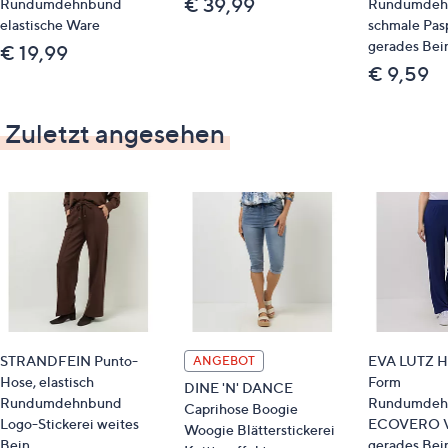
€ 39,99
Rundumdehnbund
Rundumdeh
92 % Polyester, 8 % Elasthan
elastische Ware
schmale Pas
gerades Bei
€ 19,99
Pflege
€ 9,59
Schonwäsche 30°
Zuletzt angesehen
STRANDFEIN Punto-
EVA LUTZ Ho
ANGEBOT
Hose, elastisch
Form
DINE 'N' DANCE
Rundumdehnbund
Rundumdeh
Caprihose Boogie
Logo-Stickerei weites
ECOVERO V
Woogie Blätterstickerei
Bein
gerades Bei