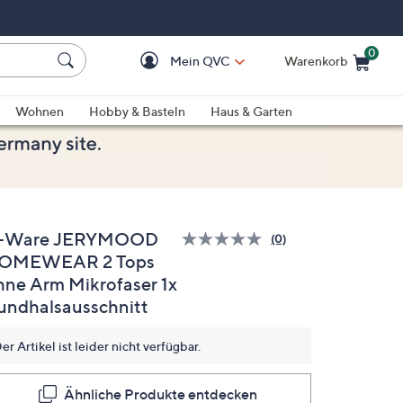
0
Mein QVC
Warenkorb
Einkaufswagen ist le
Wohnen
Hobby & Basteln
Haus & Garten
-Ware JERYMOOD
(0)
Bisher
OMEWEAR 2 Tops
gibt
es
hne Arm Mikrofaser 1x
keine
Bewertungen
undhalsausschnitt
für
dieses
Produkt..
er Artikel ist leider nicht verfügbar.
Link
auf
derselben
Ähnliche Produkte entdecken