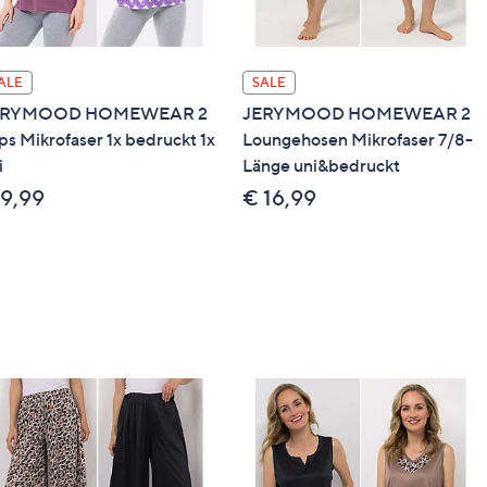
ALE
SALE
ERYMOOD HOMEWEAR 2
JERYMOOD HOMEWEAR 2
ps Mikrofaser 1x bedruckt 1x
Loungehosen Mikrofaser 7/8-
i
Länge uni&bedruckt
 9,99
€ 16,99