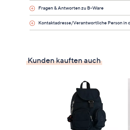
Top mit V-Ausschnitt
Fragen & Antworten zu B-Ware
Auf einen Blick
Kontaktadresse/Verantwortliche Person in 
Mikrofaser Jersey Interlock
ärmellos
Seitenschlitze
uni
Kunden kauften auch
Maße (Größe S) & Passform
Länge: 68 cm
figurumspielend
hüftumspielend
Material
100 % Polyester