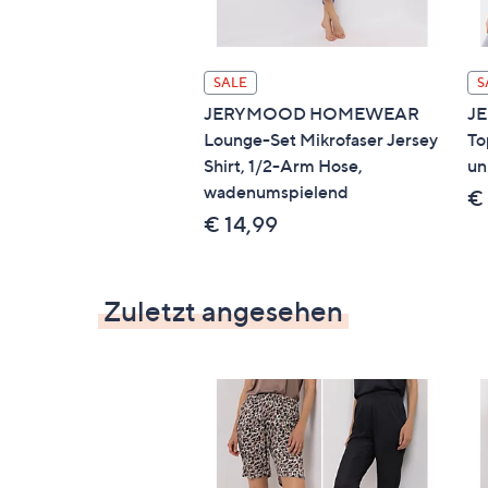
SALE
S
JERYMOOD HOMEWEAR
J
Lounge-Set Mikrofaser Jersey
To
Shirt, 1/2-Arm Hose,
un
wadenumspielend
€
€ 14,99
Zuletzt angesehen