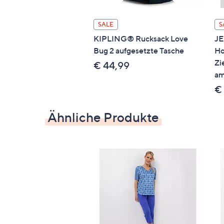
Pflege
Maschinenwäsche
SALE
S
KIPLING® Rucksack Love
J
Bug 2 aufgesetzte Tasche
Ho
Qualitätshinweise
Zi
€ 44,99
am
STANDARD 100 by OEKO-TEX®
€ 
Ähnliche Produkte