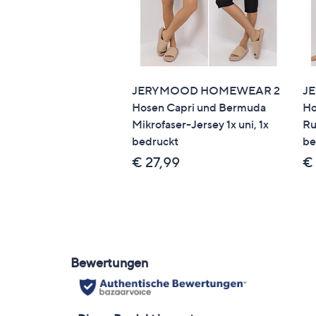
JERYMOOD HOMEWEAR 2
J
Hosen Capri und Bermuda
Ho
Mikrofaser-Jersey 1x uni, 1x
Ru
bedruckt
be
€ 27,99
€