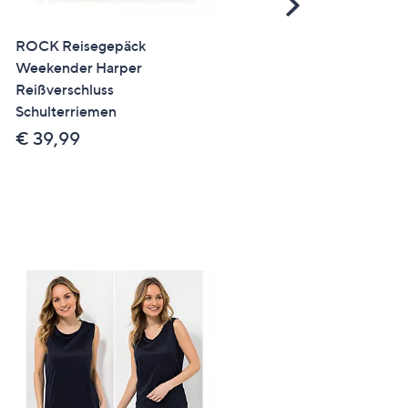
Scroll
Right
ROCK Reisegepäck
SALE
Weekender Harper
KIM & CO. Rock, Midi-Lä
Reißverschluss
Scuba Leder Optik
Schulterriemen
metallischer Folien-Druck
€ 39,99
€ 24,99