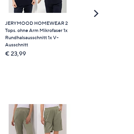
Scroll
Right
JERYMOOD HOMEWEAR 2
JERYMOOD HOMEWEAR
Tops. ohne Arm Mikrofaser 1x
Hosen Capri und Bermud
Rundhalsausschnitt 1x V-
Rundumdehnbund
Ausschnitt
Eingrifftaschen
€ 23,99
€ 27,99