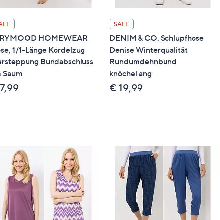
ALE
SALE
ERYMOOD HOMEWEAR
DENIM & CO. Schlupfhose
se, 1/1-Länge Kordelzug
Denise Winterqualität
ersteppung Bundabschluss
Rundumdehnbund
 Saum
knöchellang
7,99
€ 19,99