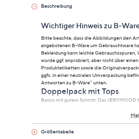
Beschreibung
Wichtiger Hinweis zu B-War
Bitte beachte, dass die Abbildungen den Arti
angebotenen B-Ware um Gebrauchtware hand
Bekleidung kann leichte Gebrauchsspuren, W
wurde ggf. anprobiert, aber nicht über ein
Produktetiketten sowie die Originalverpacku
ggfs. in einer neutralen Umverpackung befi
Antworten zu B-Ware“ unten.
Doppelpack mit Tops
Basics mit gutem Schnitt: Das JERYMOOD 
Ausschnitt, das andere mit V-Ausschnitt.
Meh
Was erhalte ich?
Größentabelle
Top mit Rundhalsausschnitt