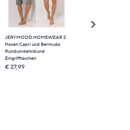
Scroll
Right
JERYMOOD HOMEWEAR 2
JERYMOOD HOMEWEAR
Hosen Capri und Bermuda
Shirts, 1/2-Arm V-Ausschn
Rundumdehnbund
Seitenschlitze leger weit
Eingrifftaschen
€ 34,99
€ 27,99