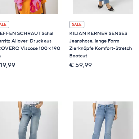
ALE
SALE
EFFEN SCHRAUT Schal
KILIAN KERNER SENSES
arritz Allover-Druck aus
Jeanshose, lange Form
OVERO Viscose 100 x 190
Zierknöpfe Komfort-Stretch
m
Bootcut
 19,99
€ 59,99