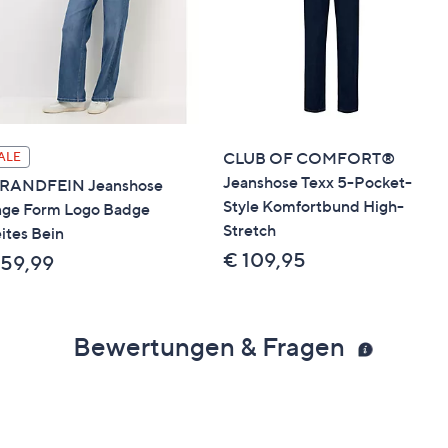
CLUB OF COMFORT®
ALE
Jeanshose Texx 5-Pocket-
RANDFEIN Jeanshose
Style Komfortbund High-
nge Form Logo Badge
Stretch
ites Bein
€ 109,95
 59,99
Bewertungen & Fragen