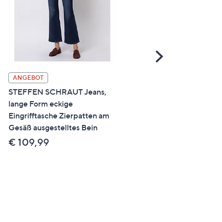
Scroll
Right
ANGEBOT
SALE
STEFFEN SCHRAUT Jeans,
STRANDFEIN Jeanshose
lange Form eckige
lange Form aufgesetzte
Eingrifftasche Zierpatten am
Taschen weites Bein
Gesäß ausgestelltes Bein
€ 69,99
€ 109,99