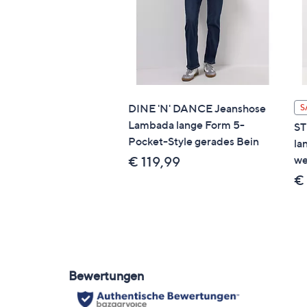
DINE 'N' DANCE Jeanshose
S
Lambada lange Form 5-
ST
Pocket-Style gerades Bein
la
we
€ 119,99
€