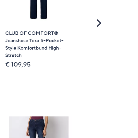
Scroll
Right
CLUB OF COMFORT®
SALE
Jeanshose Texx 5-Pocket-
KILIAN KERNER SENSES
Style Komfortbund High-
Jeans, lange Form Jacqua
Stretch
Muster 5-Pocket-Style
Bootcut
€ 109,95
€ 52,99