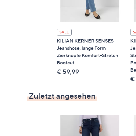
SALE
S
KILIAN KERNER SENSES
KI
Jeanshose, lange Form
Je
Zierknöpfe Komfort-Stretch
St
Bootcut
Po
Be
€ 59,99
€
Zuletzt angesehen