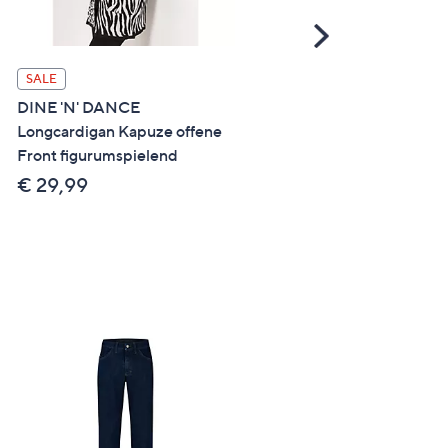
Scroll
Right
SALE
SALE
DINE 'N' DANCE
STRANDFEIN Lederjacke
Longcardigan Kapuze offene
Lammnappa Lederkapuze
Front figurumspielend
figurumspielend
€ 29,99
€ 129,99