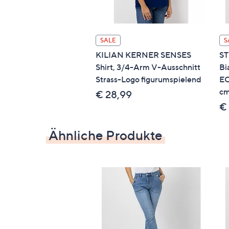
Schonwäsche 30°
SALE
S
KILIAN KERNER SENSES
ST
Shirt, 3/4-Arm V-Ausschnitt
Bi
Strass-Logo figurumspielend
EC
c
€ 28,99
€
Ähnliche Produkte