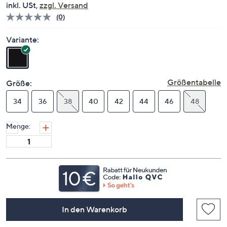
inkl. USt,
zzgl. Versand
(0)
Bisher
gibt
es
Variante:
keine
Bewertungen
für
dieses
Produkt..
Größentabelle
Größe:
Link
auf
34
36
derselben
38
40
42
44
46
48
Seite.
Menge:
In den Warenkorb