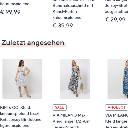
figurumspielend
Rundhalsauschnitt mit
Jersey-Stret
€ 99,99
Kunst-Perlen
ausgestellte
knieumspielend
€ 29,99
€ 39,99
Zuletzt angesehen
KIM & CO. Kleid,
SALE
ANGEBOT
knieumspielend Brazil
VIA MILANO Maxi-
VIA MILANO
Knit Jersey Bindeband
Kleid langer 1/2-Arm
Kleid langer
figurumspielend
Jersey-Stretch
Jersey-Stret