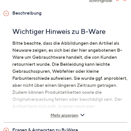
Schriftgröße:
Beschreibung
Wichtiger Hinweis zu B-Ware
Bitte beachte, dass die Abbildungen den Artikel als
Neuware zeigen, es sich bei der hier angebotenen B-
Ware um Gebrauchtware handelt, die von Kunden
retourniert wurde. Die Bekleidung kann leichte
Gebrauchsspuren, Webfehler oder kleine
Farbunterschiede aufweisen. Sie wurde ggf. anprobiert,
aber nicht über einen längeren Zeitraum getragen.
Zudem können Produktetiketten sowie die
Originalverpackung fehlen oder beschädigt sein. Der
Artikel kann sich ggfs. in einer neutralen
Umverpackung befinden. Erfahre mehr unter dem
Mehr anzeigen
Punkt „Fragen & Antworten zu B-Ware“ unten.
Kleid mit dekorativem Dreiecks-
Fragen & Antworten zu B-Ware