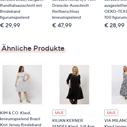
Material
Rundhalsausschnitt mit
Dreiecks-Ausschnitt
ausgestellte
Bindeband
Reißverschluss
OEKO-TEX®
68 % Viskose, 27 % Nylon, 5 % Elasthan
figurumspielend
knieumspielend
100 figurum
€ 29,99
€ 47,99
€ 28,99
Pflege
Schonwäsche 30°
Ähnliche Produkte
KIM & CO. Kleid,
SALE
SALE
knieumspielend Brazil
KILIAN KERNER
VIA MILANO
Knit Jersey Bindeband
SENSES Kleid, 3/4 Arm
Kleid langer