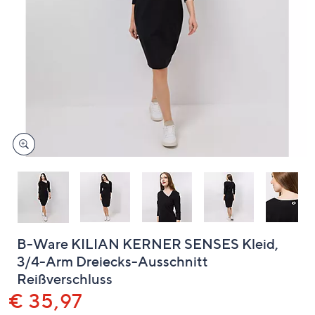
oder
wischen
Sie
auf
Touch-
Geräten
nach
links
bzw.
rechts,
um
diese
anzuzeigen.
B-Ware KILIAN KERNER SENSES Kleid,
3/4-Arm Dreiecks-Ausschnitt
Reißverschluss
Gelöscht
€ 35,97