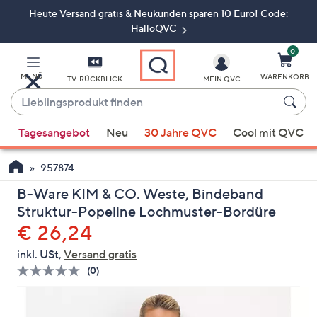
Heute Versand gratis & Neukunden sparen 10 Euro! Code:
Zum
Hauptinhalt
HalloQVC
springen
0
MENÜ
WARENKORB
TV-RÜCKBLICK
MEIN QVC
Lieblingsprodukt
finden
Wenn
Tagesangebot
Neu
30 Jahre QVC
Cool mit QVC
Vorschläge
verfügbar
957874
sind,
verwenden
B-Ware KIM & CO. Weste, Bindeband
Sie
Struktur-Popeline Lochmuster-Bordüre
die
Gelöscht
€ 26,24
Pfeiltasten
inkl. USt,
Versand gratis
nach
(0)
Bisher
oben
gibt
und
es
keine
nach