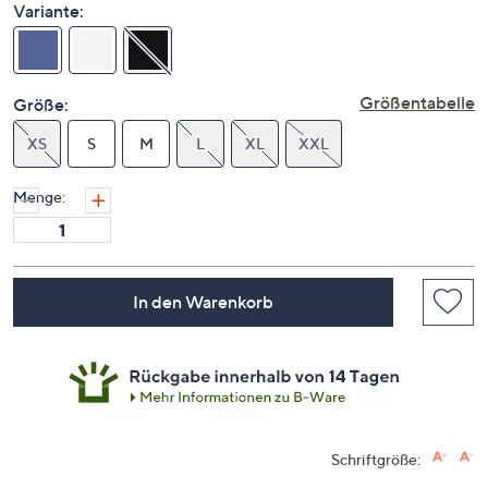
Variante:
Größentabelle
Größe:
XS
S
M
L
XL
XXL
Menge:
In den Warenkorb
Schriftgröße: