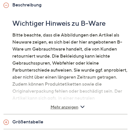
Beschreibung
Wichtiger Hinweis zu B-Ware
Bitte beachte, dass die Abbildungen den Artikel als
Neuware zeigen, es sich bei der hier angebotenen B-
Ware um Gebrauchtware handelt, die von Kunden
retourniert wurde. Die Bekleidung kann leichte
Gebrauchsspuren, Webfehler oder kleine
Farbunterschiede aufweisen. Sie wurde ggf. anprobiert,
aber nicht über einen längeren Zeitraum getragen.
Zudem können Produktetiketten sowie die
Originalverpackung fehlen oder beschädigt sein. Der
Artikel kann sich ggfs. in einer neutralen
Umverpackung befinden. Erfahre mehr unter dem
Mehr anzeigen
Punkt „Fragen & Antworten zu B-Ware“ unten.
Weste mit chicem Bindeband
Größentabelle
Stilvolles Garderoben-Upgrade von KIM & CO.