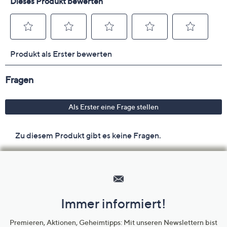
Schonwäsche 30°
Hilfeseiten,
Service
und
Immer informiert!
Unternehmensinformationen
Premieren, Aktionen, Geheimtipps: Mit unseren Newslettern bist