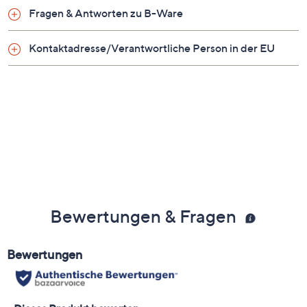
Fragen & Antworten zu B-Ware
Auf einen Blick
Kontaktadresse/Verantwortliche Person in der EU
Struktur-Popeline
V-Ausschnitt
ohne Arm
Bindeband vorne
Lochmuster-Bordüre rundum am Saum
Maße (Größe S) & Passform
Länge: ca. 60 cm
figurumspielend
Bewertungen & Fragen
Material
100 % Polyester
Pflege