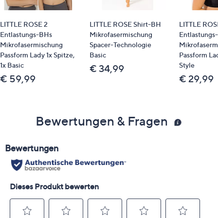
LITTLE ROSE 2
LITTLE ROSE Shirt-BH
LITTLE ROS
Entlastungs-BHs
Mikrofasermischung
Entlastungs
Mikrofasermischung
Spacer-Technologie
Mikrofaserm
Passform Lady 1x Spitze,
Basic
Passform La
1x Basic
Style
€ 34,99
€ 59,99
€ 29,99
Bewertungen & Fragen