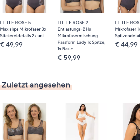
Qualitätshinweise
LITTLE ROSE 5
LITTLE ROSE 2
LITTLE ROSE
Maxislips Mikrofaser 3x
Entlastungs-BHs
Mikrofaser 1
Echte Mikrofaser
Stickereidetails 2x uni
Mikrofasermischung
Spitzendetail
Passform Lady 1x Spitze,
€ 49,99
€ 44,99
1x Basic
STANDARD 100 by OEKO-TEX®
€ 59,99
Zuletzt angesehen