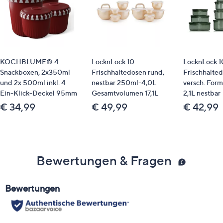
KOCHBLUME® 4
LocknLock 10
LocknLock 1
Snackboxen, 2x350ml
Frischhaltedosen rund,
Frischhalte
und 2x 500ml inkl. 4
nestbar 250ml-4,0L
versch. For
Ein-Klick-Deckel 95mm
Gesamtvolumen 17,1L
2,1L nestbar
€ 34,99
€ 49,99
€ 42,99
Bewertungen & Fragen