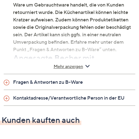
Ware um Gebrauchtware handelt, die von Kunden
retourniert wurde. Die Küchenartikel können leichte
Kratzer aufweisen. Zudem können Produktetiketten
sowie die Originalverpackung fehlen oder beschädigt
sein. Der Artikel kann sich ggfs. in einer neutralen
Umverpackung befinden. Erfahre mehr unter dem
Punkt „Fragen & Antworten zu B-Ware“ unten.
Angesagte Becher mit
wiederverwendbaren
Mehr anzeigen
Trinkhalmen
Fragen & Antworten zu B-Ware
Mit den farbenfrohen Bechern von LocknLock genießt
du eisgekühlte Erfrischungen, wo immer du möchtest –
Kontaktadresse/Verantwortliche Person in der EU
ob beim entspannten Nachmittag auf dem Balkon oder
unterwegs im Garten. Das Set aus zwei
doppelwandigen Kaltgetränkebechern mit Henkel und
Kunden kauften auch
wiederverwendbarem Trinkhalm bringt frischen
Schwung in deinen Alltag und sorgt für
unkomplizierten Trinkgenuss.