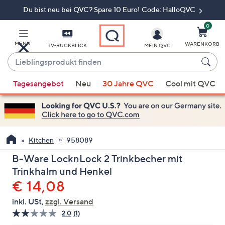
Du bist neu bei QVC? Spare 10 Euro! Code: HalloQVC
Zum
Hauptinhalt
springen
0
MENÜ
WARENKORB
TV-RÜCKBLICK
MEIN QVC
Lieblingsprodukt
finden
Wenn
Tagesangebot
Neu
30 Jahre QVC
Cool mit QVC
Vorschläge
verfügbar
sind,
verwenden
Sie
Kitchen
958089
die
B-Ware LocknLock 2 Trinkbecher mit
Pfeiltasten
Trinkhalm und Henkel
nach
Gelöscht
€ 14,08
oben
und
inkl. USt,
zzgl. Versand
nach
2.0
(1)
Bewertung
unten