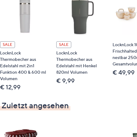
keine kohlensäurehaltigen Getränke einfüllen
Material
Becher und Deckel: Acrylnitril-Styrol-Copolymer
(AS) (Temperaturbereich: -20 °C bis +70 °C)
LocknLock 1
SALE
SALE
Trinkhalm: Tritan (Temperaturbereich: -40 °C bis
Frischhalted
LocknLock
LocknLock
+110 °C)
nestbar 250
Thermobecher aus
Thermobecher aus
Dichtung: Silikon
Gesamtvolum
Edelstahl mit 2in1
Edelstahl mit Henkel
€ 49,99
Funktion 400 & 600 ml
820ml Volumen
Maße
Volumen
€ 9,99
€ 12,99
ca. 10,1 x 13,7 x 20 cm
Zuletzt angesehen