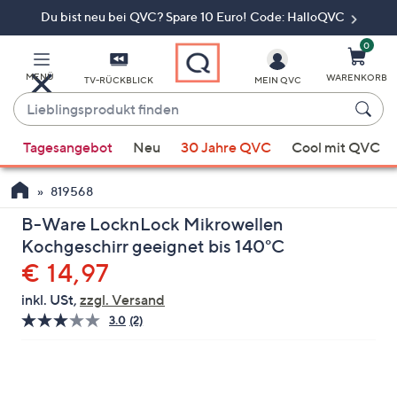
Du bist neu bei QVC? Spare 10 Euro! Code: HalloQVC
Zum
Hauptinhalt
springen
0
MENÜ
WARENKORB
TV-RÜCKBLICK
MEIN QVC
Lieblingsprodukt
finden
Wenn
Tagesangebot
Neu
30 Jahre QVC
Cool mit QVC
Vorschläge
verfügbar
819568
sind,
verwenden
B-Ware LocknLock Mikrowellen
Sie
Kochgeschirr geeignet bis 140°C
die
Gelöscht
€ 14,97
Pfeiltasten
inkl. USt,
zzgl. Versand
nach
3.0
(2)
2
oben
Bewertungen
und
lesen.
Link
nach
auf
unten