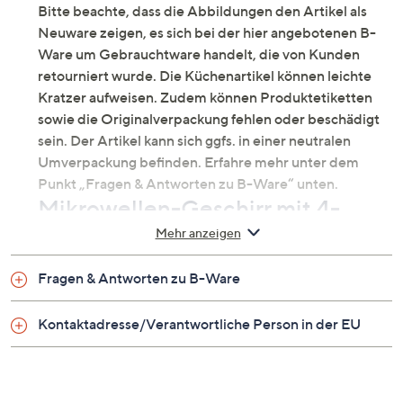
Bitte beachte, dass die Abbildungen den Artikel als
Neuware zeigen, es sich bei der hier angebotenen B-
Ware um Gebrauchtware handelt, die von Kunden
retourniert wurde. Die Küchenartikel können leichte
Kratzer aufweisen. Zudem können Produktetiketten
sowie die Originalverpackung fehlen oder beschädigt
sein. Der Artikel kann sich ggfs. in einer neutralen
Umverpackung befinden. Erfahre mehr unter dem
Punkt „Fragen & Antworten zu B-Ware“ unten.
Mikrowellen-Geschirr mit 4-
fach-Verschlussdeckel
Mehr anzeigen
Echte Helfer in der Küche: Die LocknLock Dosen
Fragen & Antworten zu B-Ware
können die Haltbarkeit frischer Lebensmittel
verlängern und sind außerdem dafür geeignet, Speisen
Kontaktadresse/Verantwortliche Person in der EU
in der Mikrowelle wieder aufzuwärmen. Auch für die
Spülmaschine und den Gefrierschrank sind sie
geeignet.