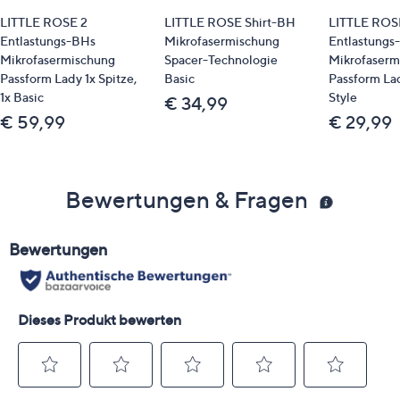
LITTLE ROSE 2
LITTLE ROSE Shirt-BH
LITTLE ROS
Entlastungs-BHs
Mikrofasermischung
Entlastungs
Mikrofasermischung
Spacer-Technologie
Mikrofaserm
Passform Lady 1x Spitze,
Basic
Passform La
1x Basic
Style
€ 34,99
€ 59,99
€ 29,99
Bewertungen & Fragen