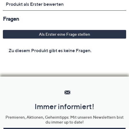
Hilfeseiten,
Service
und
Immer informiert!
Unternehmensinformationen
Premieren, Aktionen, Geheimtipps: Mit unseren Newslettern bist
du immer up to date!