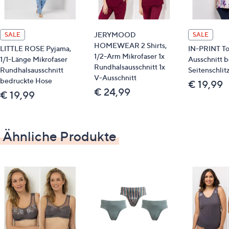
Passform
JERYMOOD
SALE
SALE
Regular Fit
HOMEWEAR 2 Shirts,
LITTLE ROSE Pyjama,
IN-PRINT To
1/2-Arm Mikrofaser 1x
1/1-Länge Mikrofaser
Ausschnitt 
Material
Rundhalsausschnitt 1x
Rundhalsausschnitt
Seitenschlit
V-Ausschnitt
bedruckte Hose
€ 19,99
90 % Polyester, 10 % Elasthan
€ 24,99
€ 19,99
Pflege
Schonwäsche 40° C
Ähnliche Produkte
Qualitätshinweise
Echte Mikrofaser