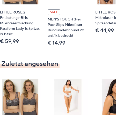
STANDARD 100 by OEKO-TEX®
LITTLE ROSE 2
LITTLE ROSE
SALE
Entlastungs-BHs
Mikrofaser 1
MEN'S TOUCH 3-er
Mikrofasermischung
Spitzendetail
Pack Slips Mikrofaser
Passform Lady 1x Spitze,
€ 44,99
Rundumdehnbund 2x
1x Basic
uni, 1x bedruckt
€ 59,99
€ 14,99
Zuletzt angesehen