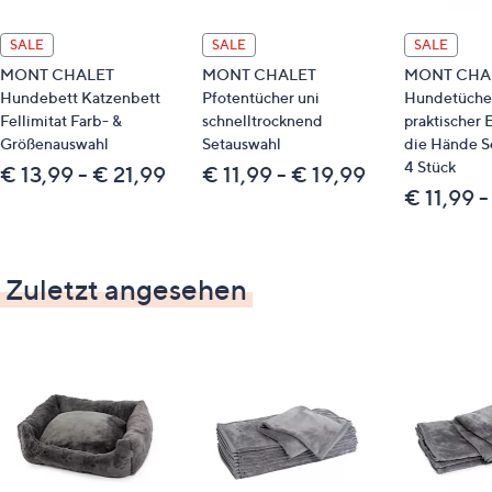
Schonwäsche 30°
SALE
SALE
SALE
Bitte beachten
MONT CHALET
MONT CHALET
MONT CHAL
Hundebett Katzenbett
Pfotentücher uni
Hundetüche
Der Artikel wurde kompakt verpackt, um
Fellimitat Farb- &
schnelltrocknend
praktischer E
umweltbewusst mit Ressourcen umzugehen.
Größenauswahl
Setauswahl
die Hände S
Bitte packe den Artikel vorsichtig aus und
4 Stück
€ 13,99 - € 21,99
€ 11,99 - € 19,99
schüttele den Artikel gut auf.
€ 11,99 -
Nach ca. 24 Stunden hat der Artikel sein
vollständiges Volumen erreicht.
Nun ist der Artikel einsatzbereit! Viel Spaß mit
Zuletzt angesehen
deinem Produkt.