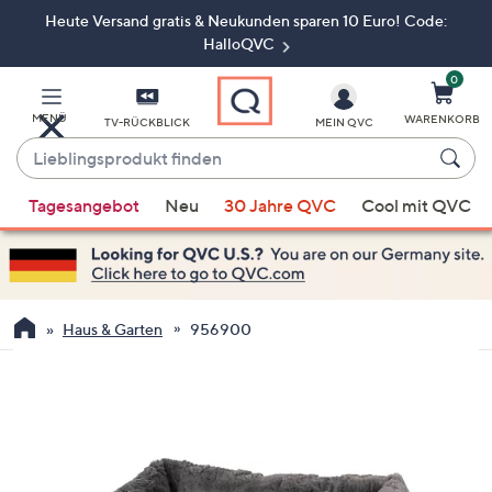
Heute Versand gratis & Neukunden sparen 10 Euro! Code:
Zum
Hauptinhalt
HalloQVC
springen
0
MENÜ
WARENKORB
TV-RÜCKBLICK
MEIN QVC
Lieblingsprodukt
finden
Wenn
Tagesangebot
Neu
30 Jahre QVC
Cool mit QVC
Vorschläge
verfügbar
sind,
verwenden
Sie
Haus & Garten
956900
die
Pfeiltasten
nach
oben
und
nach