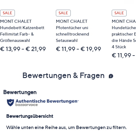
SALE
SALE
SALE
MONT CHALET
MONT CHALET
MONT CHAL
Hundebett Katzenbett
Pfotentücher uni
Hundetüche
Fellimitat Farb- &
schnelltrocknend
praktischer E
Größenauswahl
Setauswahl
die Hände S
4 Stück
€ 13,99 - € 21,99
€ 11,99 - € 19,99
€ 11,99 -
Bewertungen & Fragen