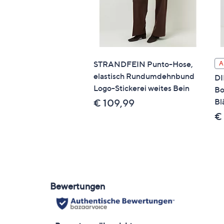
STRANDFEIN Punto-Hose,
A
elastisch Rundumdehnbund
DI
Logo-Stickerei weites Bein
Bo
Bl
€ 109,99
€