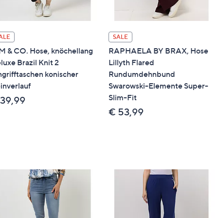
ALE
SALE
M & CO. Hose, knöchellang
RAPHAELA BY BRAX, Hose
luxe Brazil Knit 2
Lillyth Flared
ngrifftaschen konischer
Rundumdehnbund
inverlauf
Swarowski-Elemente Super-
Slim-Fit
 39,99
€ 53,99