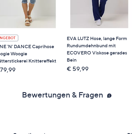
EVA LUTZ Hose, lange Form
NGEBOT
Rundumdehnbund mit
NE 'N' DANCE Caprihose
ECOVERO Viskose gerades
ogie Woogie
Bein
ätterstickerei Knittereffekt
€ 59,99
 79,99
Bewertungen & Fragen