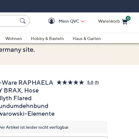
0
Mein QVC
Warenkorb
Einkaufswagen ist le
Wohnen
Hobby & Basteln
Haus & Garten
-Ware RAPHAELA
5.0
(1)
Bewertung
Y BRAX, Hose
lesen.
Link
llyth Flared
auf
derselben
undumdehnbund
Seite.
warowski-Elemente
er Artikel ist leider nicht verfügbar.