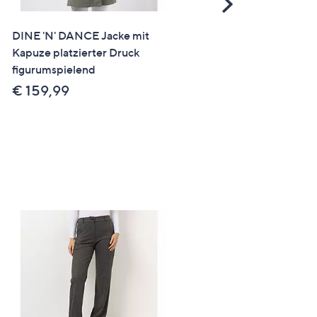
Scroll
Right
DINE 'N' DANCE Jacke mit
SALE
Kapuze platzierter Druck
KIM & CO. Loop-Schal Sof
figurumspielend
Touch Jersey Druck-Ausw
Einheitsgrösse
€ 159,99
€ 9,99