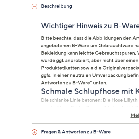
Beschreibung
Wichtiger Hinweis zu B-War
Bitte beachte, dass die Abbildungen den Arti
angebotenen B-Ware um Gebrauchtware hand
Bekleidung kann leichte Gebrauchsspuren, W
wurde ggf. anprobiert, aber nicht über ein
Produktetiketten sowie die Originalverpacku
ggfs. in einer neutralen Umverpackung befi
Antworten zu B-Ware“ unten.
Schmale Schlupfhose mit K
Die schlanke Linie betonen: Die Hose Lilly
geschnittene Schlupfhose mit hoher Leibhö
bekommt.
Meh
Auf einen Blick
Fragen & Antworten zu B-Ware