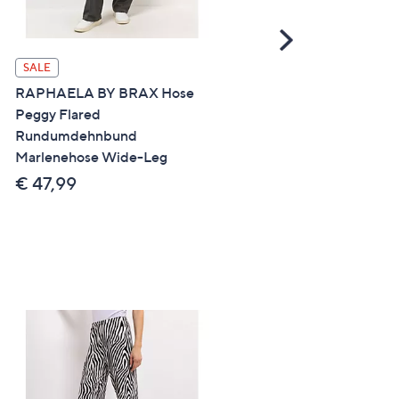
Scroll
Right
SALE
SALE
RAPHAELA BY BRAX Hose
ANNI FOR FRIENDS Hose
Peggy Flared
1/1-Länge Strukturstrick
Rundumdehnbund
Rundumdehnbund leicht
Marlenehose Wide-Leg
ausgestellt
€ 47,99
€ 24,99