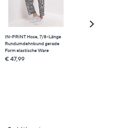
Scroll
Right
IN-PRINT Hose, 7/8-Länge
SALE
Rundumdehnbund gerade
EVA LUTZ Hose, lange Fo
Form elastische Ware
Rundumdehnbund
Eingrifftaschen weites Bei
€ 47,99
€ 39,99