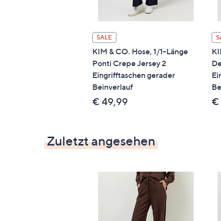
SALE
S
KIM & CO. Hose, 1/1-Länge
KI
Ponti Crepe Jersey 2
De
Eingrifftaschen gerader
Ei
Beinverlauf
Be
€ 49,99
€
Zuletzt angesehen