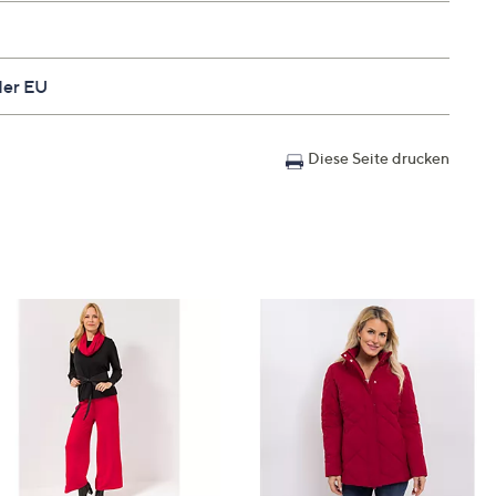
der EU
orm
Diese Seite drucken
than