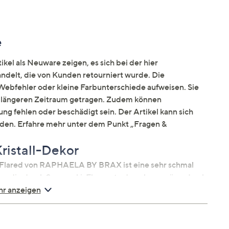
e
kel als Neuware zeigen, es sich bei der hier
elt, die von Kunden retourniert wurde. Die
ebfehler oder kleine Farbunterschiede aufweisen. Sie
en längeren Zeitraum getragen. Zudem können
ng fehlen oder beschädigt sein. Der Artikel kann sich
nden. Erfahre mehr unter dem Punkt „Fragen &
ristall-Dekor
th Flared von RAPHAELA BY BRAX ist eine sehr schmal
he, die durch Swarovski-Elemente den glamourösen Look
r anzeigen