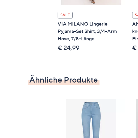
50 % Baumwolle, 40 % Lyocell, 7 % Elas
SALE
S
Pflege
VIA MILANO Lingerie
AM
Maschinenwäsche/Schonwäsche 30 G
Pyjama-Set Shirt, 3/4-Arm
kn
Hose, 7/8-Länge
Ei
€ 24,99
€
Ähnliche Produkte