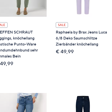
ALE
SALE
TEFFEN SCHRAUT
Raphaela by Brax Jeans Luca
ggings, knöchellang
6/8 Deko Saumschlitze
astische Punto-Ware
Zierbänder knöchellang
ndumdehnbund sehr
€ 49,99
hmales Bein
 49,99