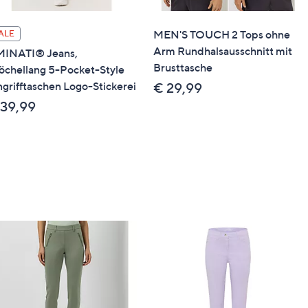
tomultiester, 3 % Elasthan
MEN'S TOUCH 2 Tops ohne
ALE
Arm Rundhalsausschnitt mit
INATI® Jeans,
Brusttasche
rad
öchellang 5-Pocket-Style
ngrifftaschen Logo-Stickerei
€ 29,99
 39,99