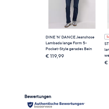
DINE 'N' DANCE Jeanshose
S
Lambada lange Form 5-
ST
Pocket-Style gerades Bein
la
we
€ 119,99
€