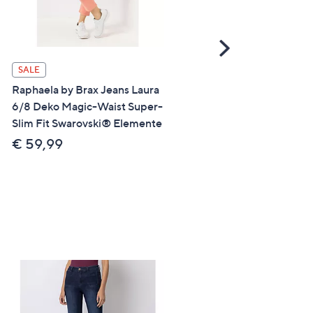
Scroll
Right
SALE
SALE
Raphaela by Brax Jeans Laura
Raphaela by Brax Jeans La
6/8 Deko Magic-Waist Super-
New Super Slim Fit Magic
Slim Fit Swarovski® Elemente
Waist hohe Leibhöhe
€ 59,99
€ 48,99