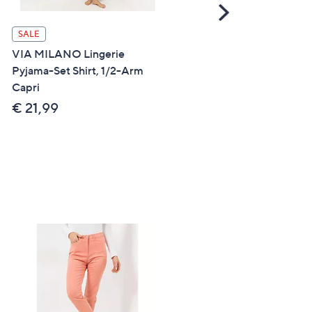
Scroll
Right
SALE
SALE
VIA MILANO Lingerie
STRANDFEIN Jeanshose
Pyjama-Set Shirt, 1/2-Arm
Stella lange Form, elastisc
Capri
OEKO-TEX® Bootcut
€ 21,99
€ 39,99