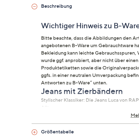
Beschreibung
Wichtiger Hinweis zu B-War
Bitte beachte, dass die Abbildungen den Arti
angebotenen B-Ware um Gebrauchtware hand
Bekleidung kann leichte Gebrauchsspuren, W
wurde ggf. anprobiert, aber nicht über ein
Produktetiketten sowie die Originalverpacku
ggfs. in einer neutralen Umverpackung befi
Antworten zu B-Ware“ unten.
Jeans mit Zierbändern
Stylischer Klassiker: Die Jeans Luca von R
Alltag.
Meh
Auf einen Blick
Größentabelle