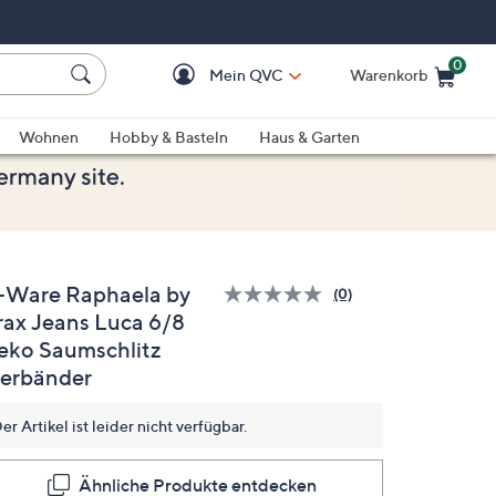
0
Mein QVC
Warenkorb
Einkaufswagen ist le
Wohnen
Hobby & Basteln
Haus & Garten
-Ware Raphaela by
(0)
Bisher
rax Jeans Luca 6/8
gibt
es
eko Saumschlitz
keine
Bewertungen
ierbänder
für
dieses
Produkt..
er Artikel ist leider nicht verfügbar.
Link
auf
derselben
Ähnliche Produkte entdecken