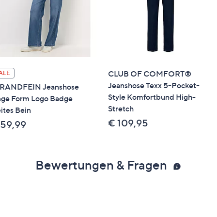
CLUB OF COMFORT®
ALE
Jeanshose Texx 5-Pocket-
RANDFEIN Jeanshose
Style Komfortbund High-
nge Form Logo Badge
Stretch
ites Bein
€ 109,95
 59,99
Bewertungen & Fragen