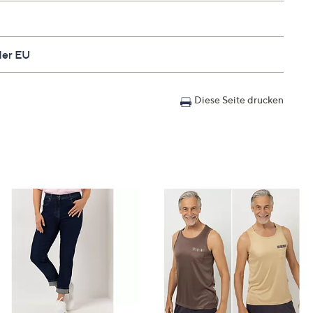
der EU
Diese Seite drucken
alb der rechten Gesäßtasche
orm