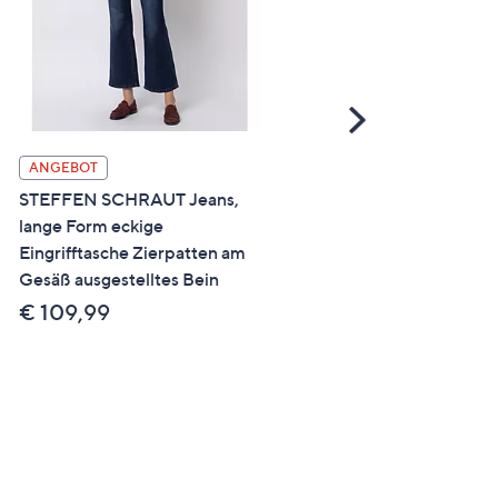
Scroll
Right
ANGEBOT
SALE
STEFFEN SCHRAUT Jeans,
STRANDFEIN Jeanshose
lange Form eckige
lange Form aufgesetzte
Eingrifftasche Zierpatten am
Taschen weites Bein
Gesäß ausgestelltes Bein
€ 69,99
€ 109,99