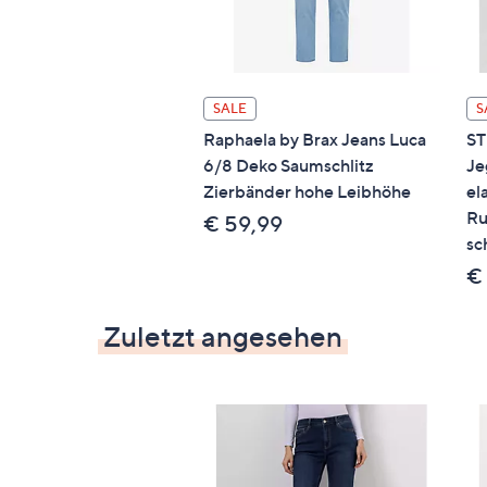
SALE
S
Raphaela by Brax Jeans Luca
S
6/8 Deko Saumschlitz
Je
Zierbänder hohe Leibhöhe
el
Ru
€ 59,99
sc
€
Zuletzt angesehen