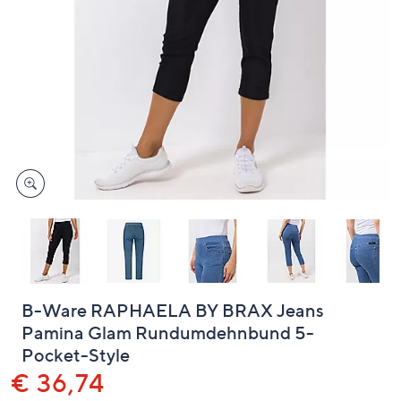
oder
wischen
Sie
auf
Touch-
Geräten
nach
links
bzw.
rechts,
um
diese
anzuzeigen.
B-Ware RAPHAELA BY BRAX Jeans
Pamina Glam Rundumdehnbund 5-
Pocket-Style
Gelöscht
€ 36,74