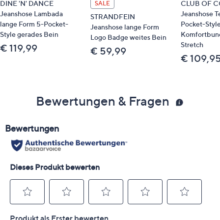
DINE 'N' DANCE
CLUB OF 
SALE
Jeanshose Lambada
Jeanshose T
STRANDFEIN
lange Form 5-Pocket-
Pocket-Styl
Jeanshose lange Form
Style gerades Bein
Komfortbun
Logo Badge weites Bein
Stretch
€ 119,99
€ 59,99
€ 109,9
Bewertungen & Fragen