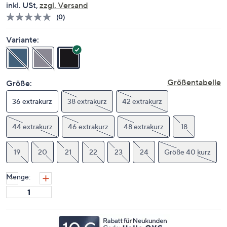
inkl. USt,
zzgl. Versand
(0)
Bisher
gibt
es
Variante:
keine
Bewertungen
für
dieses
Produkt..
Größentabelle
Größe:
Link
auf
36 extrakurz
derselben
38 extrakurz
42 extrakurz
Seite.
44 extrakurz
46 extrakurz
48 extrakurz
18
19
20
21
22
23
24
Größe 40 kurz
Menge: