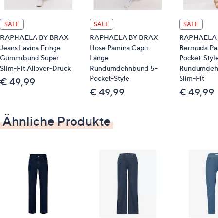
Innenschrittlänge: Kurzgröße ca. 62 cm,
Normalgröße ca. 68 cm
SALE
SALE
SALE
lange Form
RAPHAELA BY BRAX
RAPHAELA BY BRAX
RAPHAELA 
Jeans Lavina Fringe
Hose Pamina Capri-
Bermuda Pa
Super Slim Fit
Gummibund Super-
Länge
Pocket-Styl
hohe Leibhöhe
Slim-Fit Allover-Druck
Rundumdehnbund 5-
Rundumdeh
Pocket-Style
Slim-Fit
€ 49,99
Material
€ 49,99
€ 49,99
93 % Baumwolle, 5 % Elastomultiester, 2 %
Elasthan, gewebt
Ähnliche Produkte
Pflege
Schonwäsche 30°