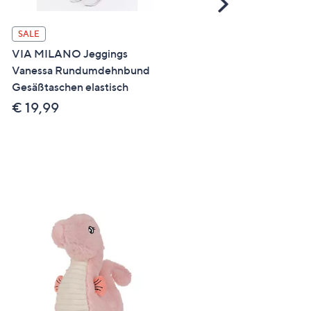
Scroll
Right
SALE
SALE
VIA MILANO Jeggings
VIA MILANO Hose, 7/8-
Vanessa Rundumdehnbund
Länge Rundumdehnbund
Gesäßtaschen elastisch
meliert gerader Beinverla
€ 19,99
€ 28,99