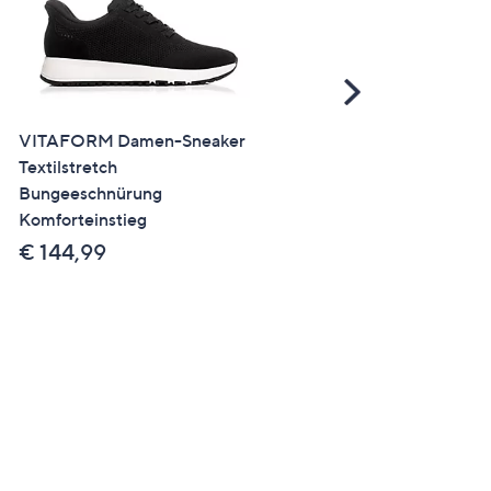
Scroll
Right
VITAFORM Damen-Sneaker
VITAFORM Damen-Mokas
Textilstretch
Hirschleder Sohle Hilka
Bungeeschnürung
€ 139,99
Komforteinstieg
€ 144,99