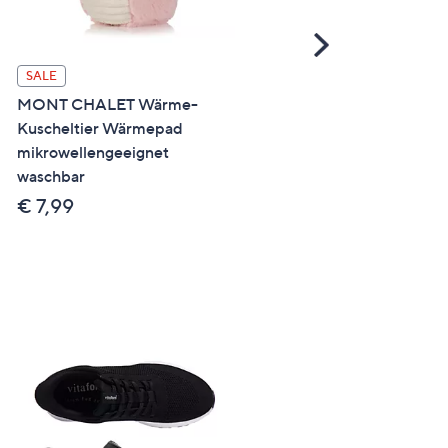
Scroll
Right
SALE
ANGEBOT
MONT CHALET Wärme-
ECOVACS Fensterrobote
Kuscheltier Wärmepad
Winbot Mini 2 mit
mikrowellengeeignet
Kantenreinigung inkl. 1L
waschbar
Reiniger
€ 7,99
€ 289,99