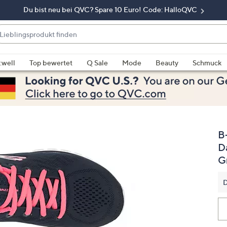
Du bist neu bei QVC? Spare 10 Euro! Code: HalloQVC
eblingsprodukt
nden
enn
rschläge
:well
Top bewertet
Q Sale
Mode
Beauty
Schmuck
rfügbar
nd,
erwenden
e
e
B
eiltasten
ach
D
ben
G
nd
ach
D
nten
der
ischen