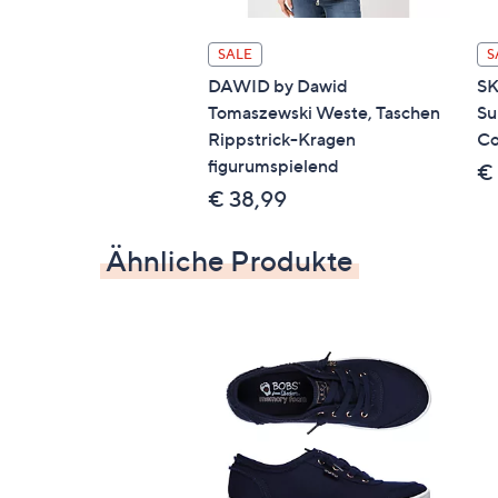
GTIN: 191665730156
SALE
S
DAWID by Dawid
SK
Tomaszewski Weste, Taschen
Su
Rippstrick-Kragen
Co
figurumspielend
€
€ 38,99
Ähnliche Produkte