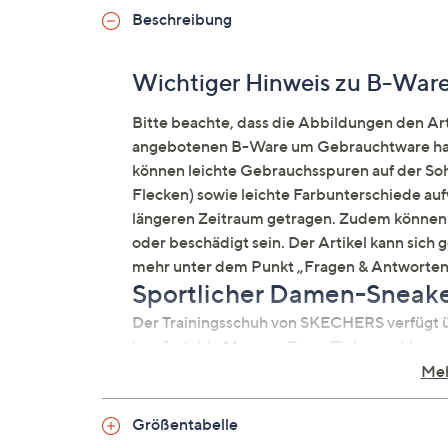
Beschreibung
Wichtiger Hinweis zu B-War
Bitte beachte, dass die Abbildungen den Arti
angebotenen B-Ware um Gebrauchtware hand
können leichte Gebrauchsspuren auf der Sohl
Flecken) sowie leichte Farbunterschiede auf
längeren Zeitraum getragen. Zudem können 
oder beschädigt sein. Der Artikel kann sich 
mehr unter dem Punkt „Fragen & Antworten
Sportlicher Damen-Sneake
Der Trainingsschuh von SKECHERS verfügt übe
komfortable Memory Foam Einlegesohle.
Meh
Auf einen Blick
Größentabelle
Damen-Sneaker Graceful