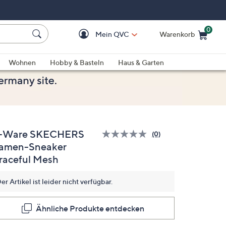
0
Mein QVC
Warenkorb
Einkaufswagen ist le
Wohnen
Hobby & Basteln
Haus & Garten
-Ware SKECHERS
(0)
Bisher
amen-Sneaker
gibt
es
raceful Mesh
keine
Bewertungen
für
er Artikel ist leider nicht verfügbar.
dieses
Produkt..
Link
Ähnliche Produkte entdecken
auf
derselben