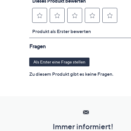
Hilfeseiten,
Service
und
Immer informiert!
Unternehmensinformationen