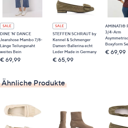
Obermaterial: Leder (Ziege)
Futter/Decksohle: Leder (Ziege)
Laufsohle: sonstiges Material (Gummi)
AMINATI® Pu
SALE
SALE
3/4-Arm
DINE 'N' DANCE
STEFFEN SCHRAUT by
Asymmetrisc
Jeanshose Mambo 7/8-
Kennel & Schmenger
Boxyform Se
Länge Teilungsnaht
Damen-Ballerina echt
€ 69,99
weites Bein
Leder Made in Germany
€ 69,99
€ 65,99
Ähnliche Produkte