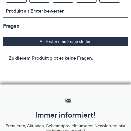
Hilfeseiten,
Service
und
Immer informiert!
Unternehmensinformationen
Premieren, Aktionen, Geheimtipps: Mit unseren Newslettern bist
du immer up to date!