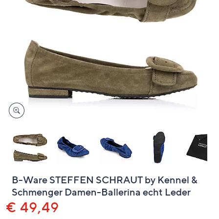
unten
oder
wischen
Sie
auf
Touch-
Geräten
nach
links
bzw.
rechts,
um
diese
anzuzeigen.
B-Ware STEFFEN SCHRAUT by Kennel &
Schmenger Damen-Ballerina echt Leder
Gelöscht
€ 49,49