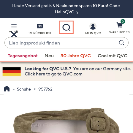
Heute Versand gratis & Neukunden sparen 10 Euro! Code:
Zum
Hauptinhalt
HalloQVC
springen
0
MENÜ
WARENKORB
TV-RÜCKBLICK
MEIN QVC
Lieblingsprodukt
finden
Wenn
Tagesangebot
Neu
30 Jahre QVC
Cool mit QVC
Vorschläge
verfügbar
sind,
verwenden
Sie
Schuhe
957762
die
Pfeiltasten
nach
oben
und
nach