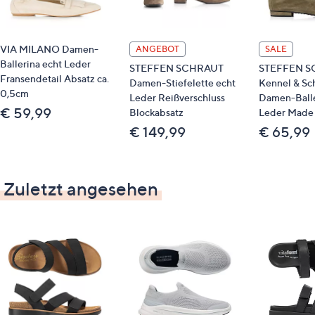
VIA MILANO Damen-
ANGEBOT
SALE
Ballerina echt Leder
STEFFEN SCHRAUT
STEFFEN S
Fransendetail Absatz ca.
Damen-Stiefelette echt
Kennel & S
0,5cm
Leder Reißverschluss
Damen-Balle
€ 59,99
Blockabsatz
Leder Made
€ 149,99
€ 65,99
Zuletzt angesehen