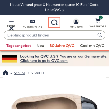
Heute Versand gratis & Neukunden sparen 10 Euro! Code:
Zum
Hauptinhalt
HalloQVC
springen
0
MENÜ
WARENKORB
TV-RÜCKBLICK
MEIN QVC
Lieblingsprodukt
finden
Wenn
Tagesangebot
Neu
30 Jahre QVC
Cool mit QVC
Vorschläge
verfügbar
sind,
verwenden
Sie
Schuhe
958010
die
Pfeiltasten
nach
oben
und
nach