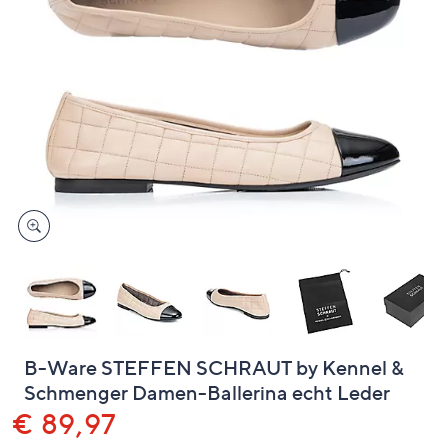
unten
oder
wischen
Sie
auf
Touch-
Geräten
nach
links
bzw.
rechts,
um
diese
anzuzeigen.
B-Ware STEFFEN SCHRAUT by Kennel &
Schmenger Damen-Ballerina echt Leder
Gelöscht
€ 89,97