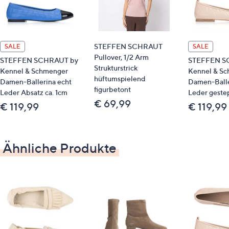
Futter/Decksohle: Leder (Kalb, Ziege)/Textil
Laufsohle: Leder (Kalb, Ziege)
STEFFEN SCHRAUT
SALE
SALE
Pullover, 1/2 Arm
STEFFEN SCHRAUT by
STEFFEN S
Strukturstrick
Kennel & Schmenger
Kennel & S
hüftumspielend
Damen-Ballerina echt
Damen-Balle
figurbetont
Leder Absatz ca. 1cm
Leder geste
€ 69,99
€ 119,99
€ 119,99
Ähnliche Produkte