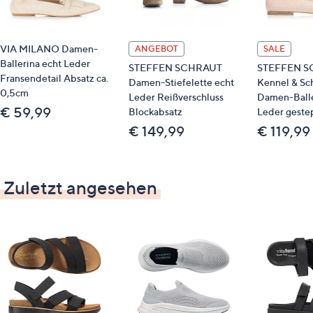
VIA MILANO Damen-
ANGEBOT
SALE
Ballerina echt Leder
STEFFEN SCHRAUT
STEFFEN S
Fransendetail Absatz ca.
Damen-Stiefelette echt
Kennel & S
0,5cm
Leder Reißverschluss
Damen-Balle
€ 59,99
Blockabsatz
Leder geste
€ 149,99
€ 119,99
Zuletzt angesehen