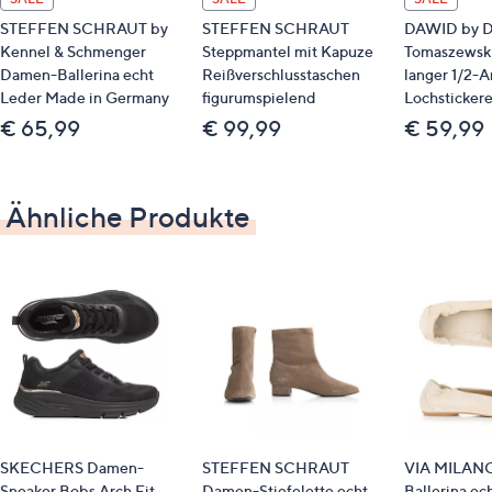
Schuhkarton
STEFFEN SCHRAUT by
STEFFEN SCHRAUT
DAWID by 
Kennel & Schmenger
Steppmantel mit Kapuze
Tomaszewski
Material
Damen-Ballerina echt
Reißverschlusstaschen
langer 1/2-
Leder Made in Germany
figurumspielend
Lochstickere
Obermaterial: Leder (Kalb, Ziege)/Textil
€ 65,99
€ 99,99
€ 59,99
Futter/Decksohle: Leder (Kalb, Ziege)
Laufsohle: sonstiges Material (EVA)
Ähnliche Produkte
SKECHERS Damen-
STEFFEN SCHRAUT
VIA MILAN
Sneaker Bobs Arch Fit
Damen-Stiefelette echt
Ballerina ec