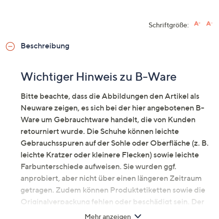
Schriftgröße:
Beschreibung
Wichtiger Hinweis zu B-Ware
Bitte beachte, dass die Abbildungen den Artikel als
Neuware zeigen, es sich bei der hier angebotenen B-
Ware um Gebrauchtware handelt, die von Kunden
retourniert wurde. Die Schuhe können leichte
Gebrauchsspuren auf der Sohle oder Oberfläche (z. B.
leichte Kratzer oder kleinere Flecken) sowie leichte
Farbunterschiede aufweisen. Sie wurden ggf.
anprobiert, aber nicht über einen längeren Zeitraum
getragen. Zudem können Produktetiketten sowie die
Originalverpackung fehlen oder beschädigt sein. Der
Artikel kann sich ggfs. in einer neutralen
Mehr anzeigen