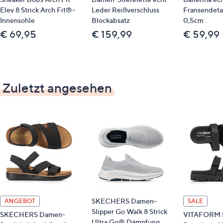
Elev 8 Strick Arch Fit®-
Leder Reißverschluss
Fransendetai
Innensohle
Blockabsatz
0,5cm
€ 69,95
€ 159,99
€ 59,99
Zuletzt angesehen
SKECHERS Damen-
ANGEBOT
SALE
Slipper Go Walk 8 Strick
SKECHERS Damen-
VITAFORM 
Ultra Go® Dämpfung