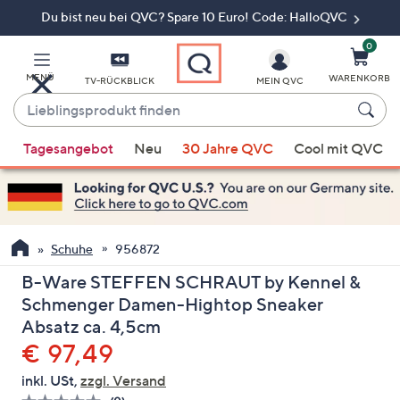
Du bist neu bei QVC? Spare 10 Euro! Code: HalloQVC
Zum
Hauptinhalt
springen
0
MENÜ
WARENKORB
TV-RÜCKBLICK
MEIN QVC
Lieblingsprodukt
finden
Wenn
Tagesangebot
Neu
30 Jahre QVC
Cool mit QVC
Vorschläge
verfügbar
sind,
verwenden
Sie
Schuhe
956872
die
B-Ware STEFFEN SCHRAUT by Kennel &
Pfeiltasten
Schmenger Damen-Hightop Sneaker
nach
Absatz ca. 4,5cm
oben
Gelöscht
€ 97,49
und
nach
inkl. USt,
zzgl. Versand
unten