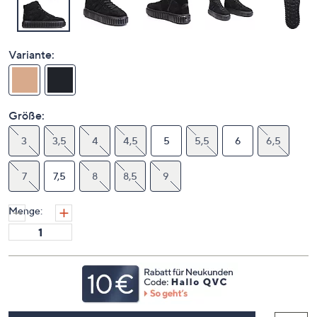
Variante:
Größe:
3
3,5
4
4,5
5
5,5
6
6,5
7
7,5
8
8,5
9
Menge: