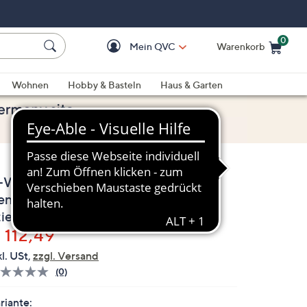
0
Mein QVC
Warenkorb
Einkaufswagen ist le
Wohnen
Hobby & Basteln
Haus & Garten
-Ware STEFFEN SCHRAUT by
ennel & Schmenger Damen-
tiefelette Materialmix
elöscht
 112,49
kl. USt,
zzgl. Versand
(0)
Bisher
gibt
es
riante: