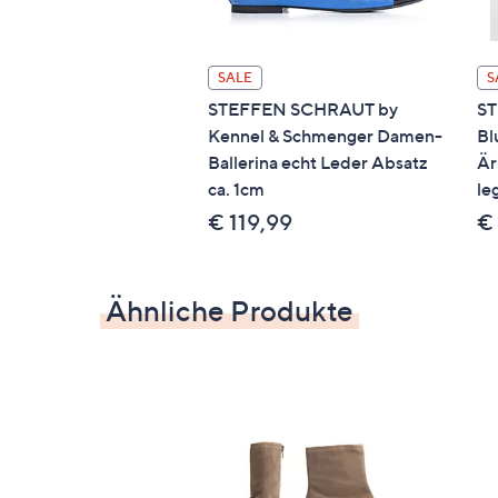
SALE
S
STEFFEN SCHRAUT by
S
Kennel & Schmenger Damen-
Bl
Ballerina echt Leder Absatz
Är
ca. 1cm
le
€ 119,99
€ 
Ähnliche Produkte