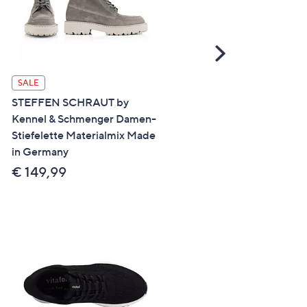
Scroll
Right
SALE
SALE
STEFFEN SCHRAUT by
STEFFEN SCHRAUT by
Kennel & Schmenger Damen-
Kennel & Schmenger Dam
Stiefelette Materialmix Made
Ballerina echt Leder Made
in Germany
Germany
€ 149,99
€ 65,99