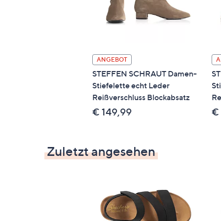
ANGEBOT
A
STEFFEN SCHRAUT Damen-
S
Stiefelette echt Leder
St
Reißverschluss Blockabsatz
Re
€ 149,99
€
Zuletzt angesehen