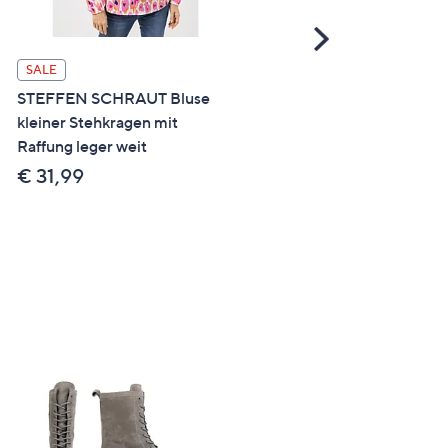
Scroll
Right
SALE
SALE
STEFFEN SCHRAUT Bluse
STEFFEN SCHRAUT by
kleiner Stehkragen mit
Kennel & Schmenger Dam
Raffung leger weit
Ballerina echt Leder gest
€ 31,99
€ 119,99