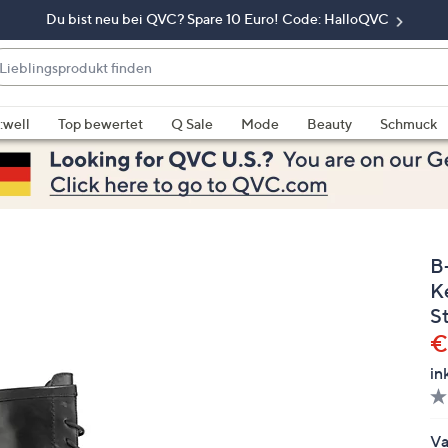
Du bist neu bei QVC? Spare 10 Euro! Code: HalloQVC
eblingsprodukt
nden
enn
rschläge
:well
Top bewertet
Q Sale
Mode
Beauty
Schmuck
rfügbar
nd,
erwenden
e
e
B
eiltasten
ach
K
ben
S
nd
G
€
ach
in
nten
der
ischen
Va