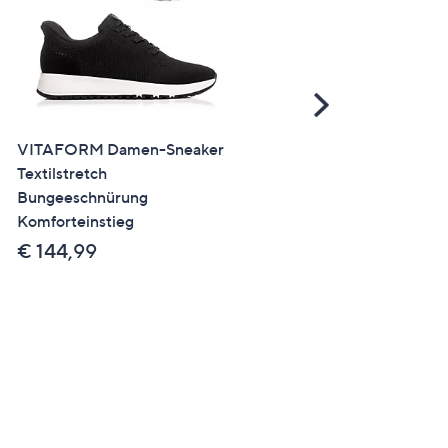
Scroll
Right
VITAFORM Damen-Sneaker
VITAFORM Damen-Mokas
Textilstretch
Hirschleder Sohle Hilka
Bungeeschnürung
€ 139,99
Komforteinstieg
€ 144,99