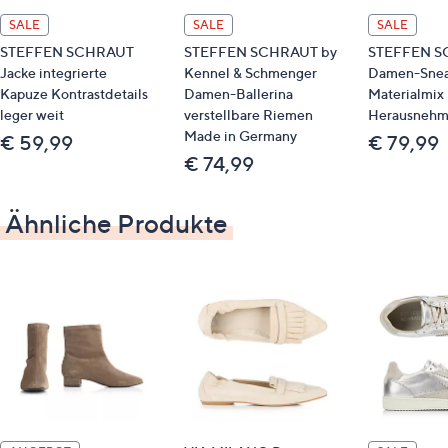
Laufsohle: sonstiges Material (Gummi)
SALE
SALE
SALE
STEFFEN SCHRAUT
STEFFEN SCHRAUT by
STEFFEN S
Jacke integrierte
Kennel & Schmenger
Damen-Snea
Kapuze Kontrastdetails
Damen-Ballerina
Materialmix
leger weit
verstellbare Riemen
Herausnehm
Made in Germany
€ 59,99
€ 79,99
€ 74,99
Ähnliche Produkte