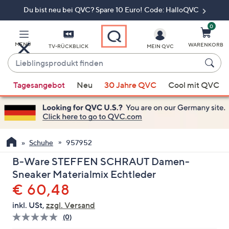
Du bist neu bei QVC? Spare 10 Euro! Code: HalloQVC
Zum
Hauptinhalt
springen
0
MENÜ
WARENKORB
TV-RÜCKBLICK
MEIN QVC
Lieblingsprodukt
finden
Wenn
Tagesangebot
Neu
30 Jahre QVC
Cool mit QVC
Vorschläge
verfügbar
sind,
verwenden
Sie
Schuhe
957952
die
B-Ware STEFFEN SCHRAUT Damen-
Pfeiltasten
Sneaker Materialmix Echtleder
nach
Gelöscht
€ 60,48
oben
und
inkl. USt,
zzgl. Versand
nach
(0)
Bisher
unten