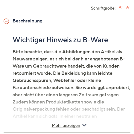
Schriftgröße:
Beschreibung
Wichtiger Hinweis zu B-Ware
Bitte beachte, dass die Abbildungen den Artikel als
Neuware zeigen, es sich bei der hier angebotenen B-
Ware um Gebrauchtware handelt, die von Kunden
retourniert wurde. Die Bekleidung kann leichte
Gebrauchsspuren, Webfehler oder kleine
Farbunterschiede aufweisen. Sie wurde ggf. anprobiert,
aber nicht über einen längeren Zeitraum getragen.
Zudem können Produktetiketten sowie die
Originalverpackung fehlen oder beschädigt sein. Der
Artikel kann sich ggfs. in einer neutralen
Umverpackung befinden. Erfahre mehr unter dem
Mehr anzeigen
Punkt „Fragen & Antworten zu B-Ware“ unten.