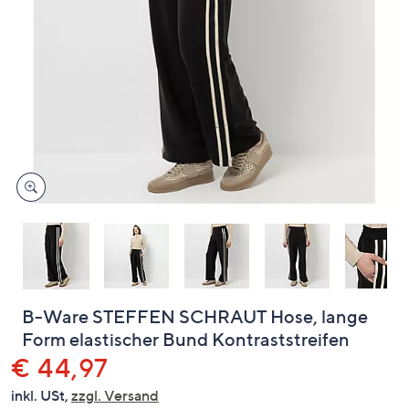
oder
wischen
Sie
auf
Touch-
Geräten
nach
links
bzw.
rechts,
um
diese
anzuzeigen.
B-Ware STEFFEN SCHRAUT Hose, lange
Form elastischer Bund Kontraststreifen
Gelöscht
€ 44,97
inkl. USt,
zzgl. Versand