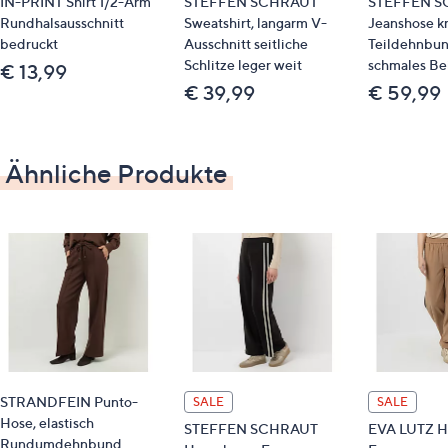
IN-PRINT Shirt 1/2-Arm
STEFFEN SCHRAUT
STEFFEN S
Körperhöhe von 157 bis 164 cm
Rundhalsausschnitt
Sweatshirt, langarm V-
Jeanshose k
wir empfehlen die Normalgröße bei einer
bedruckt
Ausschnitt seitliche
Teildehnbun
Körperhöhe von 165 bis 172 cm
Schlitze leger weit
schmales Be
€ 13,99
€ 39,99
€ 59,99
Material
92 % Polyester, 8 % Elasthan
Ähnliche Produkte
Pflege
Schonwäsche 30°
STRANDFEIN Punto-
SALE
SALE
Hose, elastisch
STEFFEN SCHRAUT
EVA LUTZ Ho
Rundumdehnbund