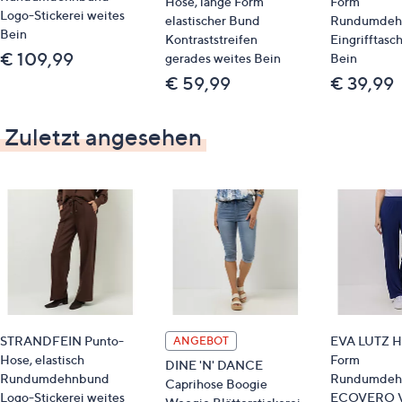
Hose, lange Form
Form
Logo-Stickerei weites
elastischer Bund
Rundumdeh
Bein
Kontraststreifen
Eingrifftasc
€ 109,99
gerades weites Bein
Bein
€ 59,99
€ 39,99
Zuletzt angesehen
STRANDFEIN Punto-
EVA LUTZ Ho
ANGEBOT
Hose, elastisch
Form
DINE 'N' DANCE
Rundumdehnbund
Rundumdeh
Caprihose Boogie
Logo-Stickerei weites
ECOVERO V