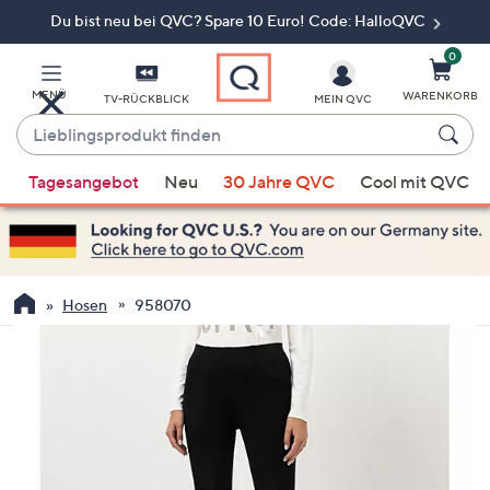
Du bist neu bei QVC? Spare 10 Euro! Code: HalloQVC
Zum
Hauptinhalt
springen
0
MENÜ
WARENKORB
TV-RÜCKBLICK
MEIN QVC
Lieblingsprodukt
finden
Wenn
Tagesangebot
Neu
30 Jahre QVC
Cool mit QVC
Vorschläge
verfügbar
sind,
verwenden
Sie
Hosen
958070
die
Pfeiltasten
nach
oben
und
nach
unten