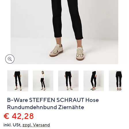
oder
wischen
Sie
auf
Touch-
Geräten
nach
links
bzw.
rechts,
um
diese
anzuzeigen.
B-Ware STEFFEN SCHRAUT Hose
Rundumdehnbund Ziernähte
Gelöscht
€ 42,28
inkl. USt,
zzgl. Versand