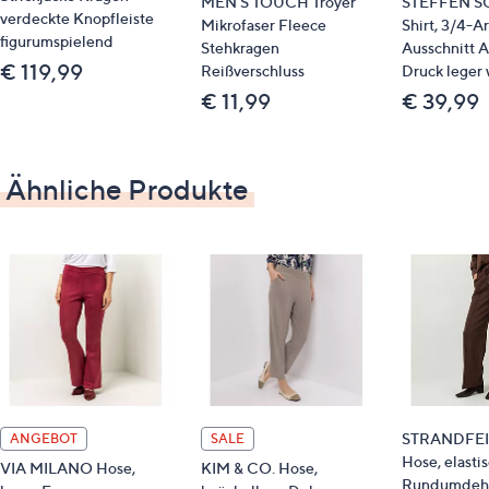
MEN'S TOUCH Troyer
STEFFEN S
Körperhöhe von 165 bis 172 cm
verdeckte Knopfleiste
Mikrofaser Fleece
Shirt, 3/4-A
figurumspielend
Stehkragen
Ausschnitt A
Material
€ 119,99
Reißverschluss
Druck leger 
€ 11,99
€ 39,99
65 % Viskose, 30 % Polyamid, 5 % Elasthan
Pflege
Ähnliche Produkte
Schonwäsche 30°
Qualitätshinweise
STANDARD 100 by OEKO-TEX®
STRANDFEI
ANGEBOT
SALE
Hose, elasti
VIA MILANO Hose,
KIM & CO. Hose,
Rundumdeh