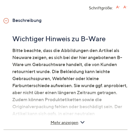
Schriftgröße:
Beschreibung
Wichtiger Hinweis zu B-Ware
Bitte beachte, dass die Abbildungen den Artikel als
Neuware zeigen, es sich bei der hier angebotenen B-
Ware um Gebrauchtware handelt, die von Kunden
retourniert wurde. Die Bekleidung kann leichte
Gebrauchsspuren, Webfehler oder kleine
Farbunterschiede aufweisen. Sie wurde ggf. anprobiert,
aber nicht über einen längeren Zeitraum getragen.
Zudem können Produktetiketten sowie die
Originalverpackung fehlen oder beschädigt sein. Der
Artikel kann sich ggfs. in einer neutralen
Umverpackung befinden. Erfahre mehr unter dem
Mehr anzeigen
Punkt „Fragen & Antworten zu B-Ware“ unten.