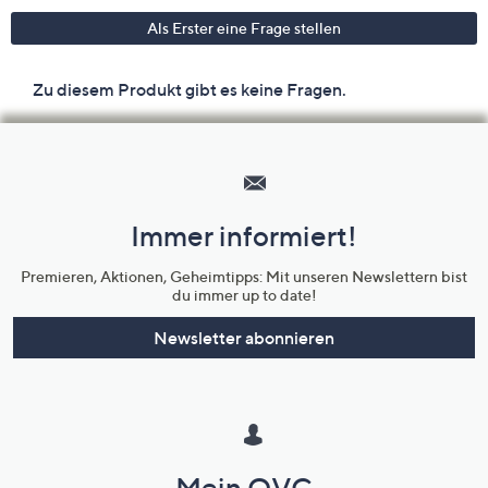
Hilfeseiten,
Service
und
Immer informiert!
Unternehmensinformationen
Premieren, Aktionen, Geheimtipps: Mit unseren Newslettern bist
du immer up to date!
Newsletter abonnieren
Mein QVC