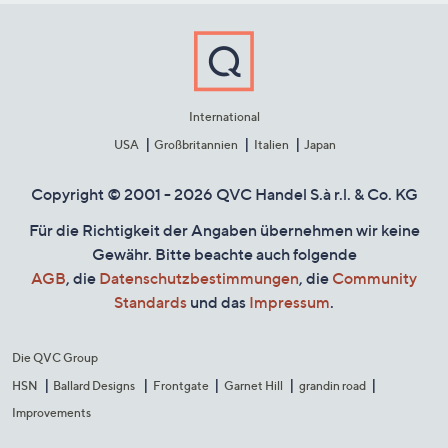
International
USA
Großbritannien
Italien
Japan
Copyright © 2001 - 2026 QVC Handel S.à r.l. & Co. KG
Für die Richtigkeit der Angaben übernehmen wir keine
Gewähr. Bitte beachte auch folgende
AGB
, die
Datenschutzbestimmungen
, die
Community
Standards
und das
Impressum
.
Die QVC Group
HSN
Ballard Designs
Frontgate
Garnet Hill
grandin road
Improvements