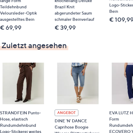
lange Form
knöchellang Deluxe
Logo-Sticker
Teildehnbund
Brazil Knit
Bein
Veloursleder-Optik
abgerundeter Saum
€ 109,9
ausgestelltes Bein
schmaler Beinverlauf
€ 69,99
€ 39,99
Zuletzt angesehen
STRANDFEIN Punto-
EVA LUTZ Ho
ANGEBOT
Hose, elastisch
Form
DINE 'N' DANCE
Rundumdehnbund
Rundumdeh
Caprihose Boogie
Logo-Stickerei weites
ECOVERO V