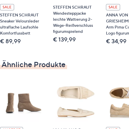
Schnürschuh
STEFFEN SCHRAUT
SALE
SALE
Wendesteppjacke
Veloursleder-Obermaterial mit Logo-
STEFFEN SCHRAUT
ANNA VON
leichte Wattierung 2-
Applikation
Sneaker Veloursleder
GRIESHEIM S
Wege-Reißverschluss
ultraflache Laufsohle
Arm Pima Co
durchgehendes Lederfutter
figurumspielend
Komfortfussbett
Logo figuru
schaumstoffgepolsterte Innensohle
€ 139,99
€ 89,99
€ 34,99
weiche Gummilaufsohle
STEFFEN SCHRAUT Schuhkarton und
Staubbeutel
Weite: G
Ähnliche Produkte
Material
Obermaterial: Leder (Rind)
Futter/Decksohle: Leder (Rind)
Laufsohle: TPR