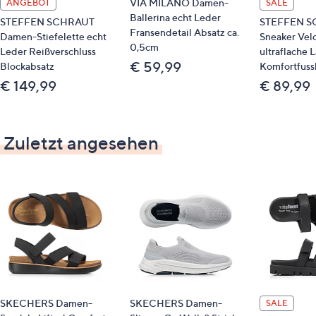
VIA MILANO Damen-
ANGEBOT
SALE
Ballerina echt Leder
STEFFEN SCHRAUT
STEFFEN S
Fransendetail Absatz ca.
Damen-Stiefelette echt
Sneaker Vel
0,5cm
Leder Reißverschluss
ultraflache 
€ 59,99
Blockabsatz
Komfortfuss
€ 149,99
€ 89,99
Zuletzt angesehen
SKECHERS Damen-
SKECHERS Damen-
SALE