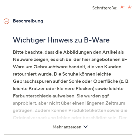
Schriftgröße:
Beschreibung
Wichtiger Hinweis zu B-Ware
Bitte beachte, dass die Abbildungen den Artikel als
Neuware zeigen, es sich bei der hier angebotenen B-
Ware um Gebrauchtware handelt, die von Kunden
retourniert wurde. Die Schuhe können leichte
Gebrauchsspuren auf der Sohle oder Oberfläche (z. B.
leichte Kratzer oder kleinere Flecken) sowie leichte
Farbunterschiede aufweisen. Sie wurden ggf.
anprobiert, aber nicht über einen längeren Zeitraum
getragen. Zudem können Produktetiketten sowie die
Originalverpackung fehlen oder beschädigt sein. Der
Artikel kann sich ggfs. in einer neutralen
Mehr anzeigen
Umverpackung befinden. Erfahre mehr unter dem