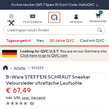
Du bist neu bei QVC? Spare 10 Euro! Code: HalloQVC
Zum
Hauptinhalt
springen
0
MENÜ
WARENKORB
TV-RÜCKBLICK
MEIN QVC
Lieblingsprodukt
finden
Wenn
Tagesangebot
Neu
30 Jahre QVC
Cool mit QVC
Vorschläge
verfügbar
sind,
verwenden
Sie
Schuhe
957229
die
B-Ware STEFFEN SCHRAUT Sneaker
Pfeiltasten
Veloursleder ultraflache Laufsohle
nach
Gelöscht
€ 67,49
oben
und
inkl. USt,
zzgl. Versand
nach
(0)
Bisher
unten