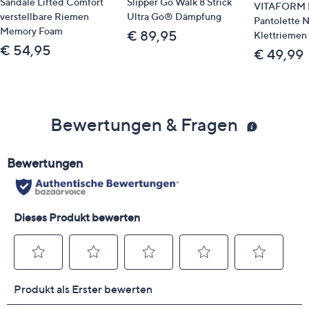
Sandale Lifted Comfort
Slipper Go Walk 8 Strick
VITAFORM 
verstellbare Riemen
Ultra Go® Dämpfung
Pantolette 
Memory Foam
€ 89,95
Klettriemen 
€ 54,95
€ 49,99
Bewertungen & Fragen