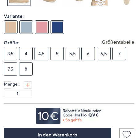
Variante:
Größentabelle
Größe:
3,5
4
4,5
5
5,5
6
6,5
7
7,5
8
Menge:
In den Warenkorb