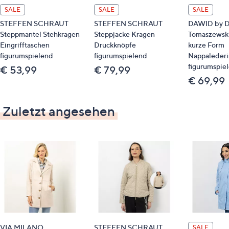
SALE
SALE
SALE
STEFFEN SCHRAUT
STEFFEN SCHRAUT
DAWID by 
Steppmantel Stehkragen
Steppjacke Kragen
Tomaszewski
Eingrifftaschen
Druckknöpfe
kurze Form
figurumspielend
figurumspielend
Nappalederi
figurumspie
€ 53,99
€ 79,99
€ 69,99
Zuletzt angesehen
VIA MILANO
STEFFEN SCHRAUT
SALE