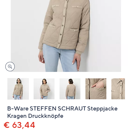
unten
oder
wischen
Sie
auf
Touch-
Geräten
nach
links
bzw.
rechts,
um
diese
anzuzeigen.
B-Ware STEFFEN SCHRAUT Steppjacke
Kragen Druckknöpfe
Gelöscht
€ 63,44