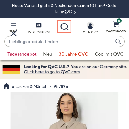
Heute Versand gratis & Neukunden sparen 10 Euro! Code:
Zum
Hauptinhalt
HalloQVC
springen
0
MENÜ
WARENKORB
TV-RÜCKBLICK
MEIN QVC
Lieblingsprodukt
finden
Wenn
Tagesangebot
Neu
30 Jahre QVC
Cool mit QVC
Vorschläge
verfügbar
sind,
verwenden
Sie
Jacken & Mäntel
957896
die
Pfeiltasten
nach
oben
und
nach