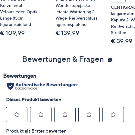
Kurzmantel
Wendesteppjacke
CENTIGRADE
Veloursleder-Optik
leichte Wattierung 2-
langarm ab
Länge 85cm
Wege-Reißverschluss
Kapuze 2-W
figurumspielend
figurumspielend
Reißverschl
€ 109,99
€ 139,99
Streifen
€ 39,99
Bewertungen & Fragen