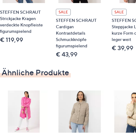
Länge: ca. 64 cm
STEFFEN SCHRAUT
figurumspielend
SALE
SALE
Strickjacke Kragen
hüftumspielende Länge
STEFFEN SCHRAUT
STEFFEN S
verdeckte Knopfleiste
Cardigan
Steppjacke 
figurumspielend
Kontrastdetails
kurze Form 
Material
€ 119,99
Schmuckknöpfe
leger weit
figurumspielend
Oberstoff & Futter: 100 % Polyamid
€ 39,99
€ 43,99
Füllung: 100 % Polyester
Pflege
Ähnliche Produkte
Schonwäsche 30°