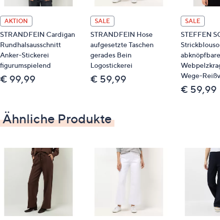
vorderen Eingriffstasche
Farbe: weiß
AKTION
SALE
SALE
STRANDFEIN Cardigan
STRANDFEIN Hose
STEFFEN S
Maße (Größe 19/38) & Passform
Rundhalsausschnitt
aufgesetzte Taschen
Strickblouso
Anker-Stickerei
gerades Bein
abknöpfbare
Innenbeinlänge: ca. 72 cm / 76 cm
figurumspielend
Logostickerei
Webpelzkra
lange Form
Wege-Reißv
€ 99,99
€ 59,99
schmales Bein
€ 59,99
Material
Ähnliche Produkte
98 % Baumwolle, 2 % Elasthan
Pflege
Schonwäsche 30 °