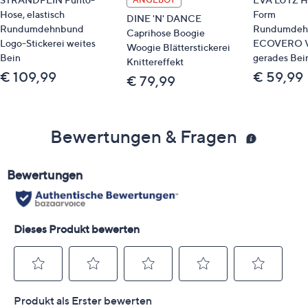
Hose, elastisch
Form
DINE 'N' DANCE
Rundumdehnbund
Rundumdeh
Caprihose Boogie
Logo-Stickerei weites
ECOVERO V
Woogie Blätterstickerei
Bein
gerades Bei
Knittereffekt
€ 109,99
€ 59,99
€ 79,99
Bewertungen & Fragen