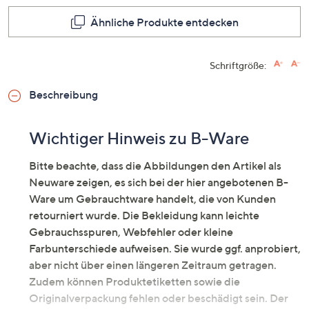
dieses
Produkt
Ähnliche Produkte entdecken
Link
auf
derselb
Seite.
Schriftgröße:
Beschreibung
Wichtiger Hinweis zu B-Ware
Bitte beachte, dass die Abbildungen den Artikel als
Neuware zeigen, es sich bei der hier angebotenen B-
Ware um Gebrauchtware handelt, die von Kunden
retourniert wurde. Die Bekleidung kann leichte
Gebrauchsspuren, Webfehler oder kleine
Farbunterschiede aufweisen. Sie wurde ggf. anprobiert,
aber nicht über einen längeren Zeitraum getragen.
Zudem können Produktetiketten sowie die
Originalverpackung fehlen oder beschädigt sein. Der