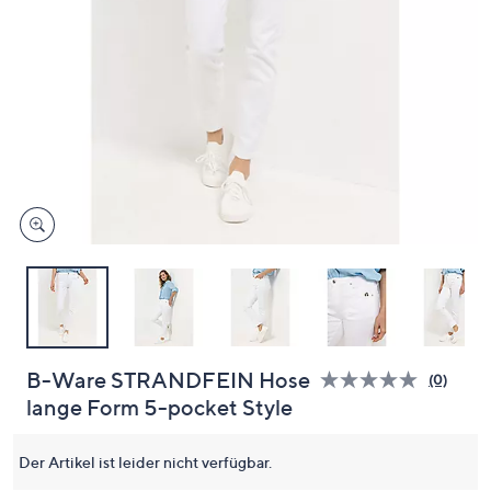
oder
wischen
Sie
auf
Touch-
Geräten
nach
links
bzw.
rechts,
um
diese
anzuzeigen.
B-Ware STRANDFEIN Hose
(0)
Bisher
lange Form 5-pocket Style
gibt
es
keine
Bewert
Der Artikel ist leider nicht verfügbar.
für