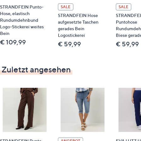
STRANDFEIN Punto-
SALE
SALE
Hose, elastisch
STRANDFEIN Hose
STRANDFE
Rundumdehnbund
aufgesetzte Taschen
Puntohose
Logo-Stickerei weites
gerades Bein
Rundumdeh
Bein
Logostickerei
Biese gerad
€ 109,99
€ 59,99
€ 59,99
Zuletzt angesehen
STRANDFEIN Punto-
EVA LUTZ Ho
ANGEBOT