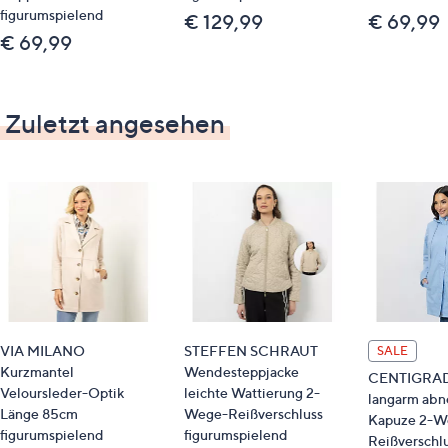
figurumspielend
€ 129,99
€ 69,99
€ 69,99
Zuletzt angesehen
VIA MILANO
STEFFEN SCHRAUT
SALE
Kurzmantel
Wendesteppjacke
CENTIGRADE
Veloursleder-Optik
leichte Wattierung 2-
langarm ab
Länge 85cm
Wege-Reißverschluss
Kapuze 2-W
figurumspielend
figurumspielend
Reißverschl