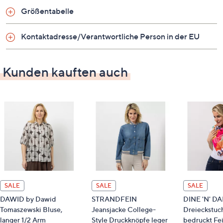
Größentabelle
Chicer Klassiker von STRANDFEIN
Auf einen Blick
Kontaktadresse/Verantwortliche Person in der EU
College-Style
Kunden kauften auch
kurzer Stehkragen
Langarm
Knopfleiste
2 aufgesetzte Taschen
Rippbündchen an Ärmeln
Kragen und Saum
Maße (Größe 38) & Passform
Länge: ca. 57 cm
leger weit
SALE
SALE
SALE
DAWID by Dawid
STRANDFEIN
DINE 'N' D
Material
Tomaszewski Bluse,
Jeansjacke College-
Dreieckstuch
langer 1/2 Arm
Style Druckknöpfe leger
bedruckt Fei