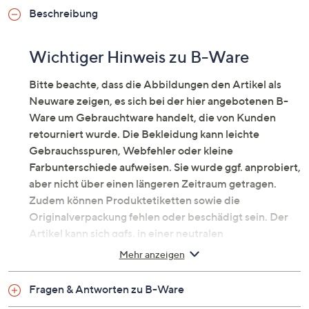
Beschreibung
Wichtiger Hinweis zu B-Ware
Bitte beachte, dass die Abbildungen den Artikel als
Neuware zeigen, es sich bei der hier angebotenen B-
Ware um Gebrauchtware handelt, die von Kunden
retourniert wurde. Die Bekleidung kann leichte
Gebrauchsspuren, Webfehler oder kleine
Farbunterschiede aufweisen. Sie wurde ggf. anprobiert,
aber nicht über einen längeren Zeitraum getragen.
Zudem können Produktetiketten sowie die
Originalverpackung fehlen oder beschädigt sein. Der
Artikel kann sich ggfs. in einer neutralen
Umverpackung befinden. Erfahre mehr unter dem
Mehr anzeigen
Punkt „Fragen & Antworten zu B-Ware“ unten.
Jeansjacke in hochwertiger
Fragen & Antworten zu B-Ware
Baumwolle