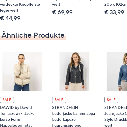
verdeckte Knopfleiste
weit
205 x 102c
100 % Baumwolle
leger weit
€ 69,99
€ 33,99
€ 44,99
Pflege
Schonwäsche 30°
Ähnliche Produkte
SALE
SALE
SALE
DAWID by Dawid
STRANDFEIN
STRANDFE
Tomaszewski Jacke,
Lederjacke Lammnappa
Jeansjacke 
kurze Form
Lederkapuze
Style Druckk
Nappalederimitat
figurumspielend
weit