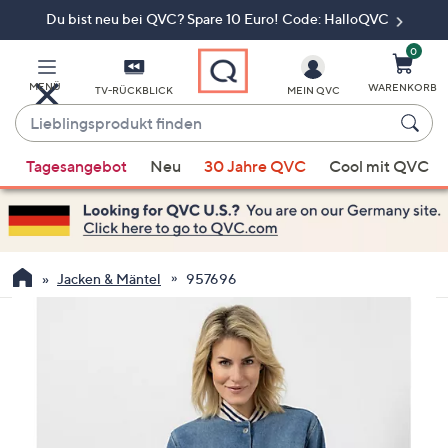
Du bist neu bei QVC? Spare 10 Euro! Code: HalloQVC
Zum
Hauptinhalt
springen
0
MENÜ
WARENKORB
TV-RÜCKBLICK
MEIN QVC
Lieblingsprodukt
finden
Wenn
Tagesangebot
Neu
30 Jahre QVC
Cool mit QVC
Vorschläge
verfügbar
sind,
verwenden
Sie
Jacken & Mäntel
957696
die
Pfeiltasten
nach
oben
und
nach
unten