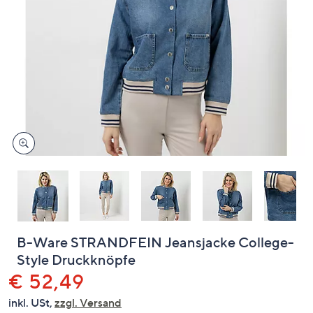
oder
wischen
Sie
auf
Touch-
Geräten
nach
links
bzw.
rechts,
um
diese
anzuzeigen.
B-Ware STRANDFEIN Jeansjacke College-
Style Druckknöpfe
Gelöscht
€ 52,49
inkl. USt,
zzgl. Versand