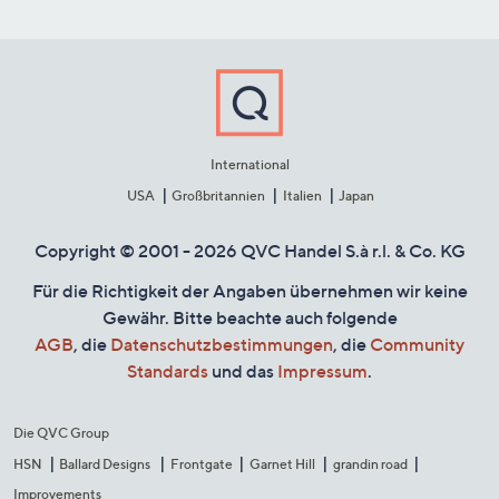
International
USA
Großbritannien
Italien
Japan
Copyright © 2001 - 2026 QVC Handel S.à r.l. & Co. KG
Für die Richtigkeit der Angaben übernehmen wir keine
Gewähr. Bitte beachte auch folgende
AGB
, die
Datenschutzbestimmungen
, die
Community
Standards
und das
Impressum
.
Die QVC Group
HSN
Ballard Designs
Frontgate
Garnet Hill
grandin road
Improvements