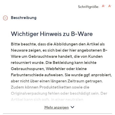
Schriftgröße:
Beschreibung
Wichtiger Hinweis zu B-Ware
Bitte beachte, dass die Abbildungen den Artikel als
Neuware zeigen, es sich bei der hier angebotenen B-
Ware um Gebrauchtware handelt, die von Kunden
retourniert wurde. Die Bekleidung kann leichte
Gebrauchsspuren, Webfehler oder kleine
Farbunterschiede aufweisen. Sie wurde ggf. anprobiert,
aber nicht über einen längeren Zeitraum getragen.
Zudem können Produktetiketten sowie die
Originalverpackung fehlen oder beschädigt sein. Der
Artikel kann sich ggfs. in einer neutralen
Umverpackung befinden. Erfahre mehr unter dem
Mehr anzeigen
Punkt „Fragen & Antworten zu B-Ware“ unten.