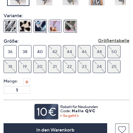
Variante:
Größentabelle
Größe:
36
38
40
42
44
46
48
50
18
19
20
21
22
23
24
25
Menge:
In den Warenkorb