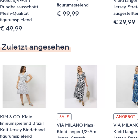
Kleid, 3/4-Arm
Kleid langer
Material
figurumspielend
Rundhalsausschnitt
Jersey-Stret
€ 99,99
Mesh-Qualität
ausgestellte
95 % Polyester, 5 % Elasthan
figurumspielend
€ 29,99
€ 49,99
Pflege
Zuletzt angesehen
Schonwäsche 30°
KIM & CO. Kleid,
SALE
ANGEBOT
knieumspielend Brazil
VIA MILANO Maxi-
VIA MILANO
Knit Jersey Bindeband
Kleid langer 1/2-Arm
Kleid langer
figurumspielend
Jersey-Stretch
Jersey-Stret