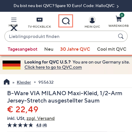
Du bist neu bei QVC? Spare 10 Euro! Code: HalloQVC
Zum
Hauptinhalt
springen
0
MENÜ
WARENKORB
TV-RÜCKBLICK
MEIN QVC
Lieblingsprodukt
finden
Wenn
Tagesangebot
Neu
30 Jahre QVC
Cool mit QVC
Vorschläge
verfügbar
sind,
verwenden
Sie
Kleider
955632
die
B-Ware VIA MILANO Maxi-Kleid, 1/2-Arm
Pfeiltasten
Jersey-Stretch ausgestellter Saum
nach
Gelöscht
€ 22,49
oben
und
inkl. USt,
zzgl. Versand
nach
4.8
(4)
4
unten