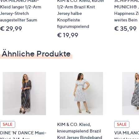
VIA MILANO Maxi-
KIM & CO. Kleid, kurzer
SCHIFFHA
Kleid langer 1/2-Arm
1/2-Arm Brazil Knit
MUNICH® J
Auf einen Blick
Jersey-Stretch
Jersey halbe
Happiness Z
ausgestellter Saum
Knopfleiste
weites Bein
figurumspielend
Jersey-Stretch
€ 29,99
€ 35,99
€ 19,99
Rundhalsausschnitt
1/2-Arm
ausgestellter Saum
Ähnliche Produkte
Allover-Druck
Maße (Größe 19/38) & Passform
Länge: ca. 120/130 cm
figur-umspielend
knöchellang
wir empfehlen die Kurzgröße bei einer
Körperhöhe von 157 bis 164 cm
wir empfehlen die Normalgröße bei einer
KIM & CO. Kleid,
SALE
SALE
Körperhöhe von 165 bis 172 cm
knieumspielend Brazil
DINE 'N' DANCE Maxi-
VIA MILANO
Knit Jersey Bindeband