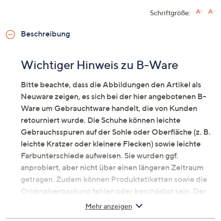
Schriftgröße:
Beschreibung
Wichtiger Hinweis zu B-Ware
Bitte beachte, dass die Abbildungen den Artikel als
Neuware zeigen, es sich bei der hier angebotenen B-
Ware um Gebrauchtware handelt, die von Kunden
retourniert wurde. Die Schuhe können leichte
Gebrauchsspuren auf der Sohle oder Oberfläche (z. B.
leichte Kratzer oder kleinere Flecken) sowie leichte
Farbunterschiede aufweisen. Sie wurden ggf.
anprobiert, aber nicht über einen längeren Zeitraum
getragen. Zudem können Produktetiketten sowie die
Originalverpackung fehlen oder beschädigt sein. Der
Artikel kann sich ggfs. in einer neutralen
Mehr anzeigen
Umverpackung befinden. Erfahre mehr unter dem