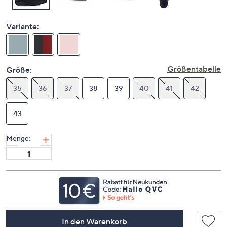
Variante:
Größentabelle
Größe:
35
36
37
38
39
40
41
42
43
Menge:
In den Warenkorb