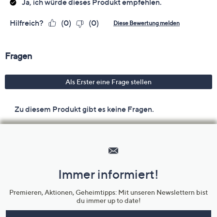
Hilfeseiten,
Service
und
Immer informiert!
Unternehmensinformationen
Premieren, Aktionen, Geheimtipps: Mit unseren Newslettern bist
du immer up to date!