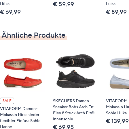
€ 59,99
Hilka
Luisa
und anspruchsvolle Füße
€ 69,99
€ 89,99
Keilsohle
verstärkte Kappe und Ferse
der Innenbereich ist futterlos gearbeitet
Ähnliche Produkte
das Blatt ist partiell mit Lederfutter unterlegt
austauschbare, lederüberzogenes
Luftpolsterfußbett
leichte, flexible, rutschhemmende Laufsohle
Shock-Absorber
Absatzhöhe: ca. 2,5 cm
Weite: H
Material
SKECHERS Damen-
VITAFORM 
Obermaterial: Leder (Hirsch)
SALE
Sneaker Bobs Arch Fit
Mokassin Hi
Futter/Decksohle: Leder (Schwein)
VITAFORM Damen-
Elev 8 Strick Arch Fit®-
Sohle Hilka
Mokassin Hirschleder
Laufsohle: Sonstiges
Innensohle
€ 139,99
flexibler Einfass Sohle
€ 69,95
Hanne