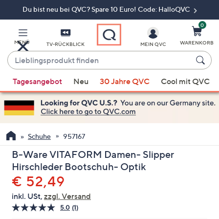
Du bist neu bei QVC? Spare 10 Euro! Code: HalloQVC
Zum
Hauptinhalt
springen
0
MENÜ
WARENKORB
TV-RÜCKBLICK
MEIN QVC
Lieblingsprodukt
finden
Wenn
Tagesangebot
Neu
30 Jahre QVC
Cool mit QVC
Vorschläge
verfügbar
sind,
verwenden
Sie
Schuhe
957167
die
B-Ware VITAFORM Damen- Slipper
Pfeiltasten
Hirschleder Bootschuh- Optik
nach
Gelöscht
€ 52,49
oben
und
inkl. USt,
zzgl. Versand
nach
5.0
(1)
Bewertung
unten